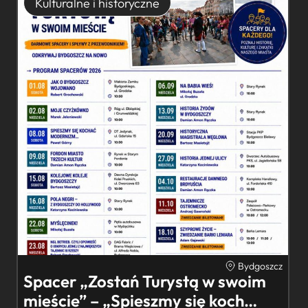
Kulturalne i historyczne
Bydgoszcz
Spacer „Zostań Turystą w swoim
mieście” – „Spieszmy się koch…