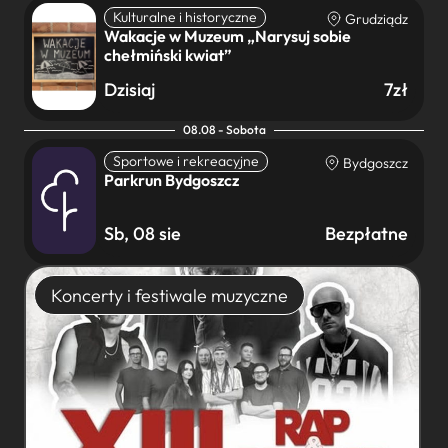
Kulturalne i historyczne
Grudziądz
Wakacje w Muzeum „Narysuj sobie
chełmiński kwiat”
Dzisiaj
7zł
08.08 - Sobota
Sportowe i rekreacyjne
Bydgoszcz
Parkrun Bydgoszcz
Sb, 08 sie
Bezpłatne
Koncerty i festiwale muzyczne