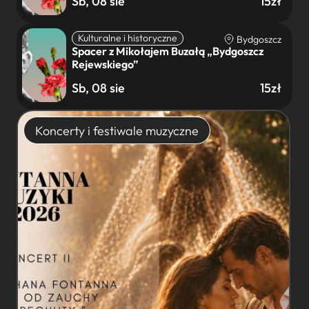
Sb, 08 sie
15zł
Kulturalne i historyczne
Bydgoszcz
Spacer z Mikołajem Buzałą „Bydgoszcz
Rejewskiego”
Sb, 08 sie
15zł
Koncerty i festiwale muzyczne