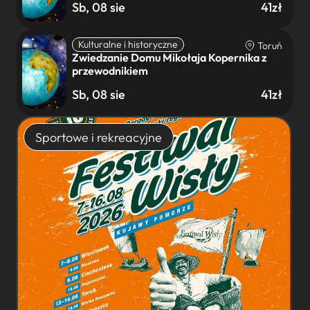
Sb, 08 sie
41zł
Kulturalne i historyczne
Toruń
Zwiedzanie Domu Mikołaja Kopernika z
przewodnikiem
Sb, 08 sie
41zł
Sportowe i rekreacyjne