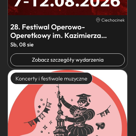
Ciechocinek
28. Festiwal Operowo-
Operetkowy im. Kazimierza
Kowalskiego –…
Sb, 08 sie
Zobacz szczegóły wydarzenia
Koncerty i festiwale muzyczne