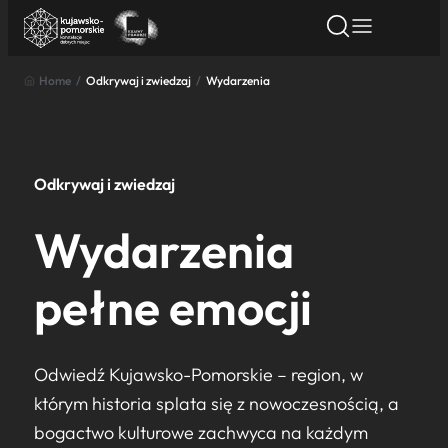
Home
/
Odkrywaj i zwiedzaj
/
Wydarzenia
Znajdź atrakcję
Znajdź artykuł
Znajdź wydarze
Znajdź atrakcję
Nazwa atrakcji
Odkrywaj i zwiedzaj
Miasto
Wydarzenia
Kategoria
pełne emocji
Wyszukaj
Odwiedź Kujawsko-Pomorskie – region, w
którym historia splata się z nowoczesnością, a
bogactwo kulturowe zachwyca na każdym