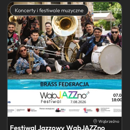
Koncerty i festiwale muzyczne
Wąbrzeźno
Festiwal Jazzowy WąbJAZZno