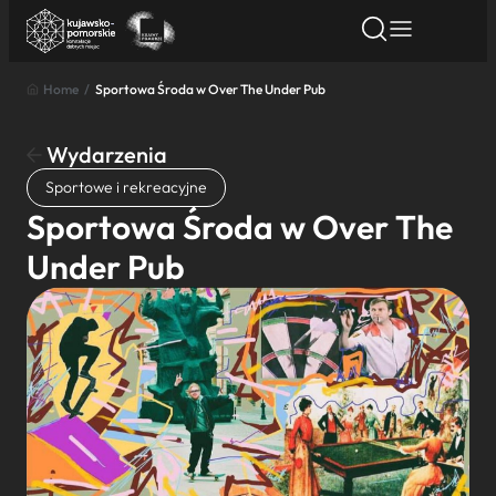
Home
/
Sportowa Środa w Over The Under Pub
Znajdź atrakcję
Znajdź artykuł
Znajdź wydarze
Znajdź atrakcję
Wydarzenia
Nazwa atrakcji
Sportowe i rekreacyjne
Sportowa Środa w Over The
Miasto
Under Pub
Kategoria
Wyszukaj