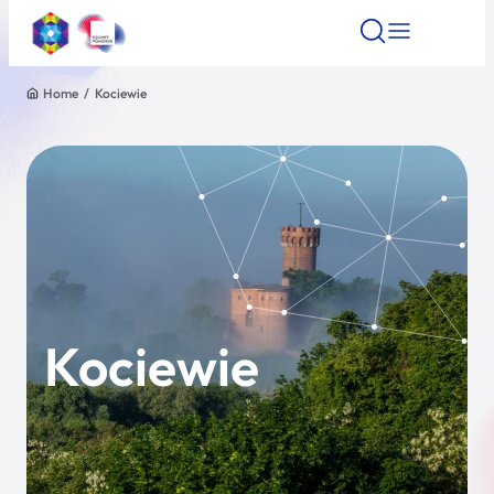
Home
/
Kociewie
Znajdź atrakcję
Znajdź artykuł
Znajdź wydarze
Znajdź atrakcję
Nazwa atrakcji
Miasto
Kategoria
Kociewie
Wyszukaj