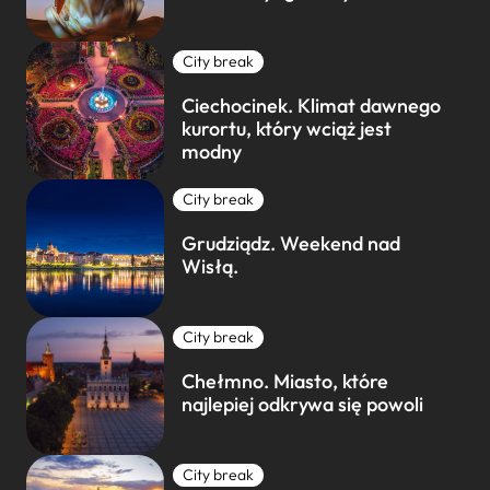
City break
Ciechocinek. Klimat dawnego
kurortu, który wciąż jest
modny
City break
Grudziądz. Weekend nad
Wisłą.
City break
Chełmno. Miasto, które
najlepiej odkrywa się powoli
City break