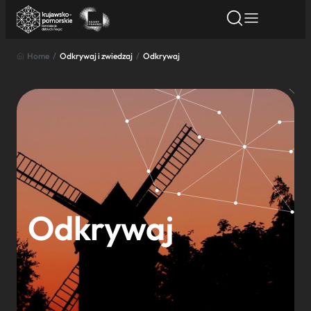
Home
/
Odkrywaj i zwiedzaj
/
Odkrywaj
Znajdź atrakcję
Znajdź artykuł
Znajdź wydarze
Znajdź atrakcję
Nazwa atrakcji
Miasto
Kategoria
Odkrywaj
Wyszukaj