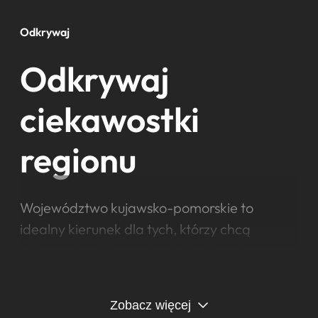
Odkrywaj
Odkrywaj
ciekawostki
regionu
Województwo kujawsko-pomorskie to
idealny kierunek dla tych, którzy chcą
odkrywać miejsca pełne historii, natury,
relaksu i emocji. To tutaj znajdziesz magiczny
Toruń – miasto Kopernika i pierników,
Zobacz więcej
wpisane na listę UNESCO, zachwycające