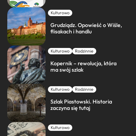
Kulturowo
Grudziądz. Opowieść o Wiśle,
flisakach i handlu
Kulturowo
Rodzinnie
Kopernik – rewolucja, która
ma swój szlak
Kulturowo
Rodzinnie
Szlak Piastowski. Historia
zaczyna się tutaj
Kulturowo