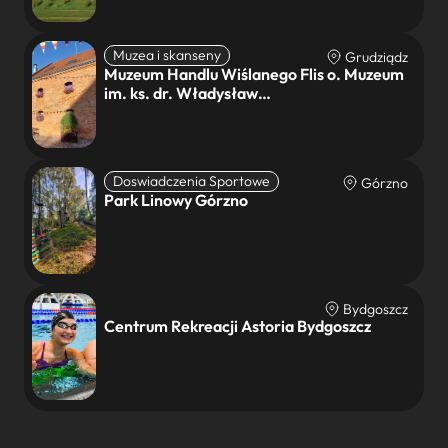
Muzea i skanseny
Grudziądz
Muzeum Handlu Wiślanego Flis o. Muzeum
im. ks. dr. Władysław…
Doswiadczenia Sportowe
Górzno
Park Linowy Górzno
Bydgoszcz
Centrum Rekreacji Astoria Bydgoszcz