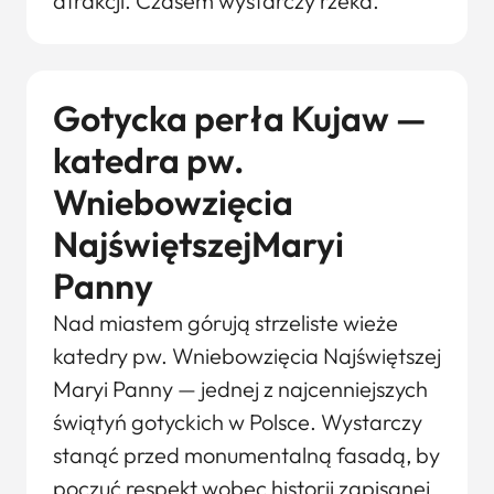
atrakcji. Czasem wystarczy rzeka.
Gotycka perła Kujaw —
katedra pw.
Wniebowzięcia
NajświętszejMaryi
Panny
Nad miastem górują strzeliste wieże
katedry pw. Wniebowzięcia Najświętszej
Maryi Panny — jednej z najcenniejszych
świątyń gotyckich w Polsce. Wystarczy
stanąć przed monumentalną fasadą, by
poczuć respekt wobec historii zapisanej