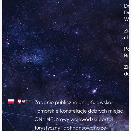
Do
Do
Wi
Zi
ch
Po
Br
Zi
do
Zadanie publiczne pn. „Kujawsko-
Pomorskie Konstelacje dobrych miejsc
ONLINE. Nowy wojewódzki portal
turystyczny” dofinansowano ze