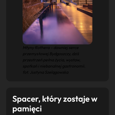
Młyny Rothera – dawniej serce
przemysłowej Bydgoszczy, dziś
przestrzeń pełna życia, wystaw,
spotkań i niebanalnej gastronomii.
fot. Justyna Szelągowska
Spacer, który zostaje w
pamięci