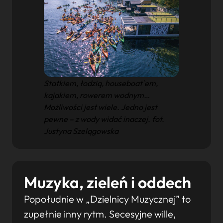
Statkiem, łodzią, houseboat`em,
kajakiem, rowerem wodnym…
Możliwości jest wiele. Jedno jest
pewne – z wody widać inaczej. fot.
Justyna Szelągowska
Muzyka, zieleń i oddech
Popołudnie w „Dzielnicy Muzycznej” to
zupełnie inny rytm. Secesyjne wille,