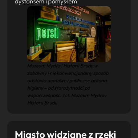
dystansem i pomysłem.
Muzeum Mydła i Historii Brudu w
zabawny i niekonwencjonalny sposób
odsłania domowe i publiczne arkana
higieny – od starożytności po
współczesność. fot. Muzeum Mydła i
Historii Brudu
Miasto widziane z rzeki