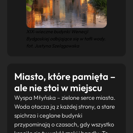
XIX-wieczne budynki Wenecji
Bydgoskiej odbijające się w tafli wody.
fot. Justyna Szelągowska
Miasto, które pamięta –
ale nie stoi w miejscu
Wyspa Młyńska – zielone serce miasta.
Woda otacza ją z każdej strony, a stare
spichrza i ceglane budynki
przypominają o czasach, gdy wszystko