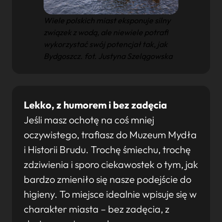
Wiele polskich miast eksponuje silny
związek z wodą, ale niewiele potrafi
wykorzystać swój potencjał tak, jak
Bydgoszcz. fot. Justyna Szelągowska
Lekko, z humorem i bez zadęcia
Jeśli masz ochotę na coś mniej
oczywistego, trafiasz do Muzeum Mydła
i Historii Brudu. Trochę śmiechu, trochę
zdziwienia i sporo ciekawostek o tym, jak
bardzo zmieniło się nasze podejście do
higieny. To miejsce idealnie wpisuje się w
charakter miasta – bez zadęcia, z