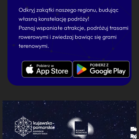
Odkryj zakątki naszego regionu, budując
własną konstelację podróży!
Poznaj wspaniałe atrakcje, podróżuj trasami
rowerowymi i zwiedzaj bawiąc się grami
terenowymi.
Ku
Od
Kon
Ni
Po
i
mie
Tr