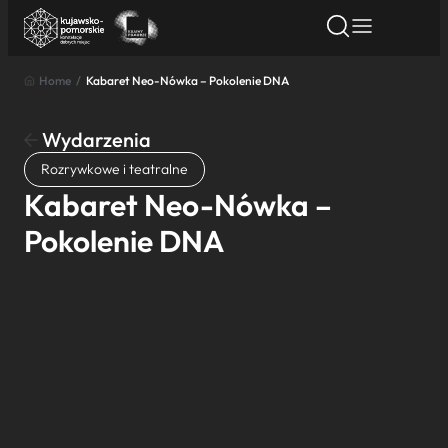
Home
/
Kabaret Neo-Nówka – Pokolenie DNA
Znajdź atrakcję
Znajdź artykuł
Znajdź wydarze
Znajdź atrakcję
Wydarzenia
Nazwa atrakcji
Rozrywkowe i teatralne
Kabaret Neo-Nówka –
Miasto
Pokolenie DNA
Kategoria
Wyszukaj