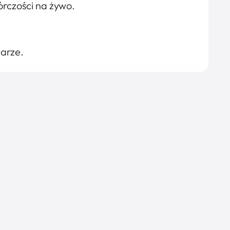
órczości na żywo.
barze.