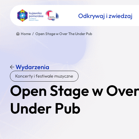
Odkrywaj i zwiedzaj
Home
/
Open Stage w Over The Under Pub
Wydarzenia
Znajdź atrakcję
Koncerty i festiwale muzyczne
Nazwa atrakcji
Open Stage w Over
Under Pub