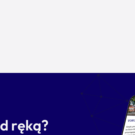
od ręką?