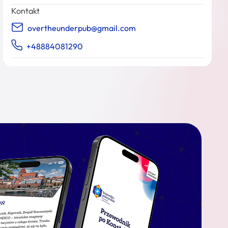
Kontakt
overtheunderpub@gmail.com
+48884081290