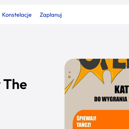
Konstelacje
Zaplanuj
Znajdź atrakcję
Znajdź artykuł
Znajdź wydarzeni
Miasto
Kategoria
 The