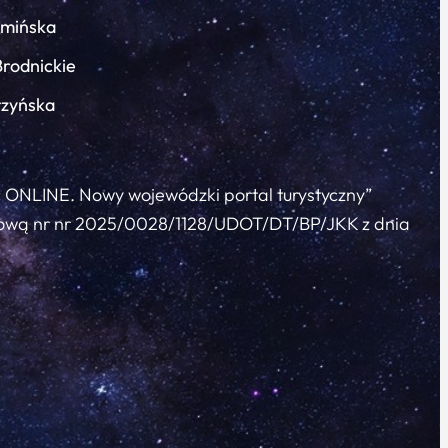
łmińska
Brodnickie
rzyńska
c ONLINE. Nowy wojewódzki portal turystyczny”
 umową nr nr 2025/0028/1128/UDOT/DT/BP/JKK z dnia