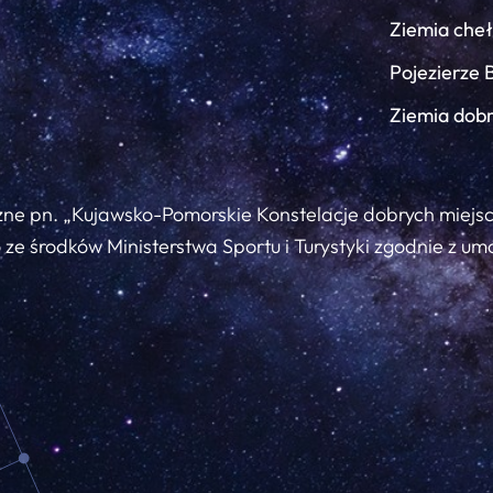
Ziemia che
Pojezierze 
Ziemia dob
zne pn. „Kujawsko-Pomorskie Konstelacje dobrych miejs
ze środków Ministerstwa Sportu i Turystyki zgodnie z