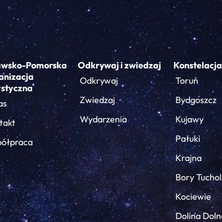
awsko-Pomorska
Odkrywaj i zwiedzaj
Konstelacja
anizacja
Odkrywaj
Toruń
ystyczna
Zwiedzaj
Bydgoszcz
as
Wydarzenia
Kujawy
takt
Pałuki
ółpraca
Krajna
Bory Tuchol
Kociewie
Dolina Doln