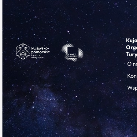
Kuj
Org
Tur
O n
Kon
Wsp