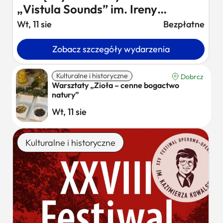
„Vistula Sounds” im. Ireny
Santor…
Wt, 11 sie
Bezpłatne
Zobacz szczegóły wydarzenia
Kulturalne i historyczne
Dobrcz
Warsztaty „Zioła – cenne bogactwo
natury”
Wt, 11 sie
Kulturalne i historyczne