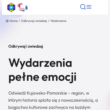
Home
/
Odkrywaj i zwiedzaj
/
Wydarzenia
Znajdź atrakcję
Znajdź artykuł
Znajdź wydarze
Znajdź atrakcję
Nazwa atrakcji
Odkrywaj i zwiedzaj
Miasto
Wydarzenia
Kategoria
pełne emocji
Wyszukaj
Odwiedź Kujawsko-Pomorskie – region, w
którym historia splata się z nowoczesnością, a
bogactwo kulturowe zachwyca na każdym