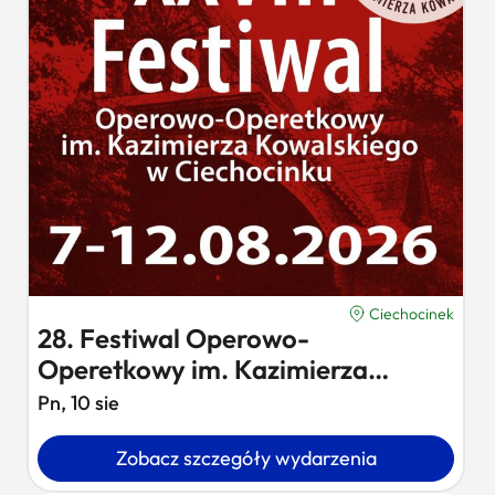
Ciechocinek
28. Festiwal Operowo-
Operetkowy im. Kazimierza
Kowalskiego –…
Pn, 10 sie
Zobacz szczegóły wydarzenia