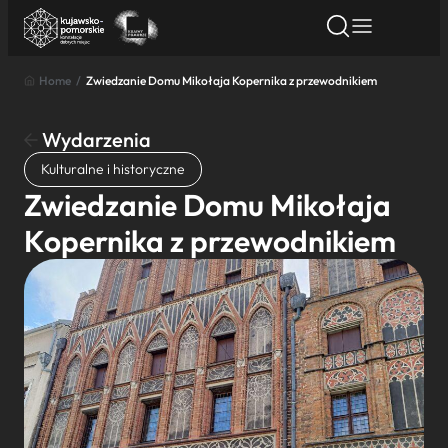
Home
/
Zwiedzanie Domu Mikołaja Kopernika z przewodnikiem
Znajdź atrakcję
Znajdź artykuł
Znajdź wydarze
Znajdź atrakcję
Wydarzenia
Nazwa atrakcji
Kulturalne i historyczne
Zwiedzanie Domu Mikołaja
Miasto
Kopernika z przewodnikiem
Kategoria
Wyszukaj