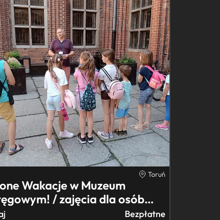
Toruń
lone Wakacje w Muzeum
ęgowym! / zajęcia dla osób
dyw…
aj
Bezpłatne