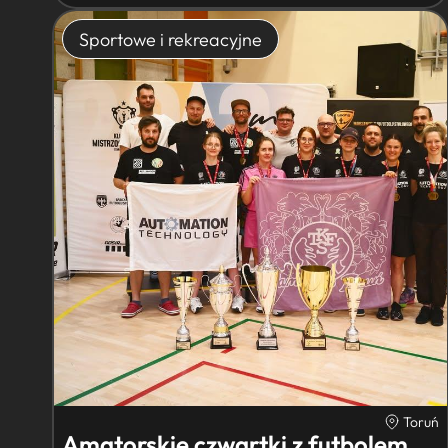
Sportowe i rekreacyjne
Toruń
Amatorskie czwartki z futbolem