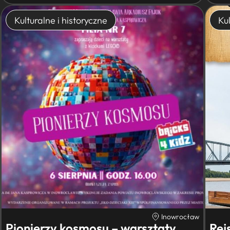
Kulturalne i historyczne
Kul
Inowrocław
Pionierzy kosmosu – warsztaty
Rej