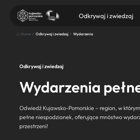
Odkrywaj i zwiedzaj
Home
/
Odkrywaj i zwiedzaj
/
Wydarzenia
Odkrywaj i zwiedzaj
Znajdź atrakcję
Wydarzenia pełne
Nazwa atrakcji
Odwiedź Kujawsko-Pomorskie – region, w którym 
pełne niespodzianek, oferujące mnóstwo wydarzeń
przestrzeni!