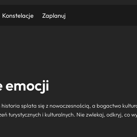
Konstelacje
Zaplanuj
Znajdź atrakcję
Znajdź artykuł
Znajdź wydarzeni
 emocji
Miasto
Kategoria
historia splata się z nowoczesnością, a bogactwo kultu
 turystycznych i kulturalnych. Nie zwlekaj, odkryj, co w