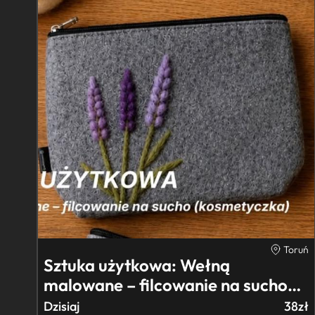
Toruń
Sztuka użytkowa: Wełną
malowane – filcowanie na sucho
(kosme…
Dzisiaj
38zł