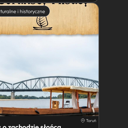
turalne i historyczne
Toruń
s o zachodzie słońca