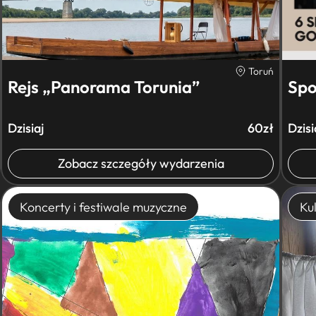
Toruń
Rejs „Panorama Torunia”
Spo
Dzisiaj
60zł
Dzisi
Zobacz szczegóły wydarzenia
Koncerty i festiwale muzyczne
Kul