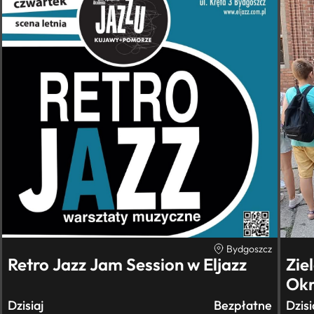
Bydgoszcz
Retro Jazz Jam Session w Eljazz
Zie
Okr
in
Dzisiaj
Bezpłatne
Dzisi