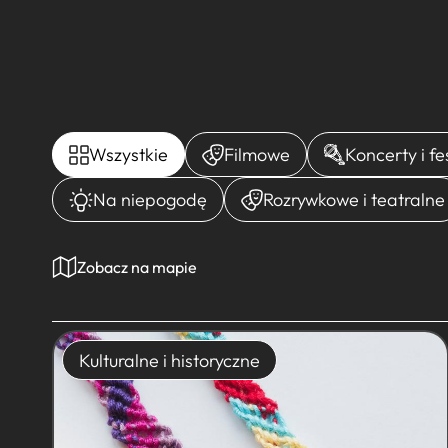
Wszystkie
Filmowe
Koncerty i f
Na niepogodę
Rozrywkowe i teatralne
Zobacz na mapie
Kulturalne i historyczne