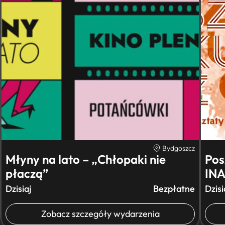
Bydgoszcz
Młyny na lato – „Chłopaki nie
Pos
płaczą”
IN
Dzisiaj
Bezpłatne
Dzisi
Zobacz szczegóły wydarzenia