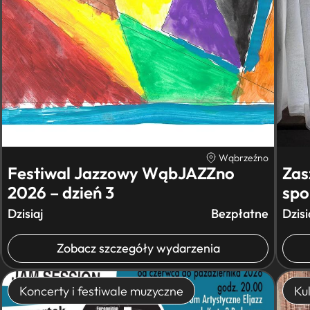
Wąbrzeźno
Festiwal Jazzowy WąbJAZZno
Zas
2026 – dzień 3
spo
Dzisiaj
Bezpłatne
Dzisi
Zobacz szczegóły wydarzenia
Koncerty i festiwale muzyczne
Kul