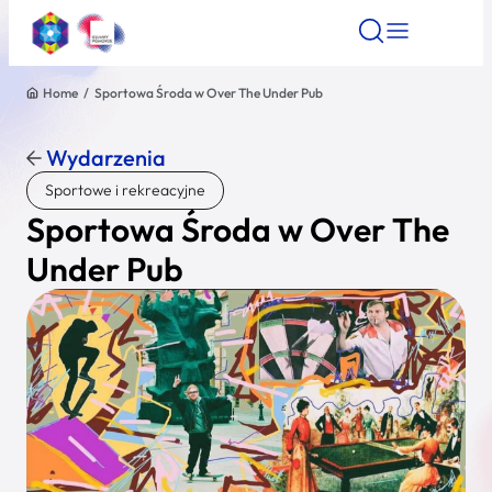
Home
/
Sportowa Środa w Over The Under Pub
Znajdź atrakcję
Znajdź artykuł
Znajdź wydarze
Znajdź atrakcję
Wydarzenia
Nazwa atrakcji
Sportowe i rekreacyjne
Sportowa Środa w Over The
Miasto
Under Pub
Kategoria
Wyszukaj