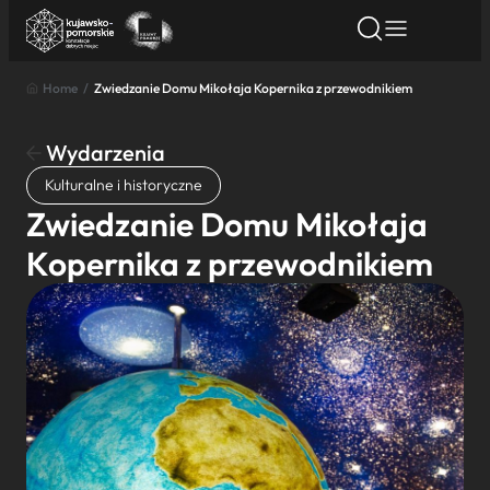
Home
/
Zwiedzanie Domu Mikołaja Kopernika z przewodnikiem
Znajdź atrakcję
Znajdź artykuł
Znajdź wydarze
Znajdź atrakcję
Wydarzenia
Nazwa atrakcji
Kulturalne i historyczne
Zwiedzanie Domu Mikołaja
Miasto
Kopernika z przewodnikiem
Kategoria
Wyszukaj