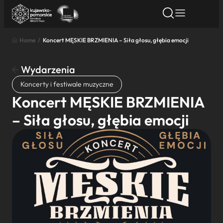
Home
/
Koncert MĘSKIE BRZMIENIA – Siła głosu, głębia emocji
Znajdź atrakcję
Znajdź artykuł
Znajdź wydarze
Znajdź atrakcję
Wydarzenia
Nazwa atrakcji
Koncerty i festiwale muzyczne
Koncert MĘSKIE BRZMIENIA
Miasto
– Siła głosu, głębia emocji
Kategoria
Wyszukaj