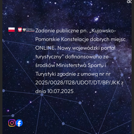
do
Zadanie publiczne pn. „Kujawsko-
Pomorskie Konstelacje dobrych miejsc
ONLINE. Nowy wojewódzki portal
turystyczny” dofinansowano ze
środków Ministerstwa Sportu i
Turystyki zgodnie z umową nr nr
2025/0028/1128/UDOT/DT/BP/JKK z
dnia 10.07.2025