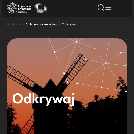
Home
/
Odkrywaj i zwiedzaj
/
Odkrywaj
Znajdź atrakcję
Znajdź artykuł
Znajdź wydarze
Znajdź atrakcję
Nazwa atrakcji
Miasto
Kategoria
Odkrywaj
Wyszukaj