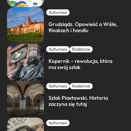
Kulturowo
Grudziądz. Opowieść o Wiśle,
flisakach i handlu
Kulturowo
Rodzinnie
Kopernik – rewolucja, która
ma swój szlak
Kulturowo
Rodzinnie
Szlak Piastowski. Historia
zaczyna się tutaj
Kulturowo