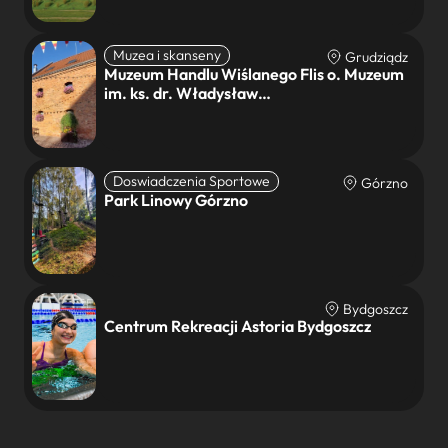
Muzea i skanseny
Grudziądz
Muzeum Handlu Wiślanego Flis o. Muzeum
im. ks. dr. Władysław…
Doswiadczenia Sportowe
Górzno
Park Linowy Górzno
Bydgoszcz
Centrum Rekreacji Astoria Bydgoszcz