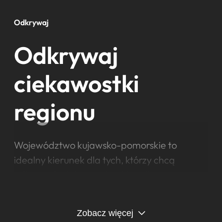
Odkrywaj
Odkrywaj
ciekawostki
regionu
Województwo kujawsko-pomorskie to
idealny kierunek dla tych, którzy chcą
odkrywać miejsca pełne historii, natury,
relaksu i emocji. To tutaj znajdziesz magiczny
Toruń – miasto Kopernika i pierników,
Zobacz więcej
wpisane na listę UNESCO, zachwycające