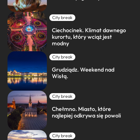
City break
Ciechocinek. Klimat dawnego
kurortu, który wciąż jest
modny
City break
Grudziądz. Weekend nad
Wisłą.
City break
Chełmno. Miasto, które
najlepiej odkrywa się powoli
City break