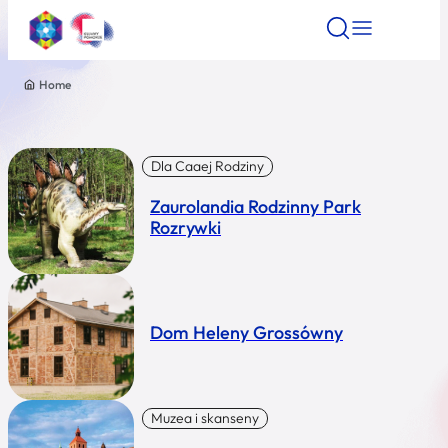
Home
Znajdź atrakcję
Znajdź artykuł
Znajdź wydarze
Znajdź atrakcję
Nazwa atrakcji
Dla Caaej Rodziny
Zaurolandia Rodzinny Park
Miasto
Rozrywki
Kategoria
Dom Heleny Grossówny
Wyszukaj
Muzea i skanseny