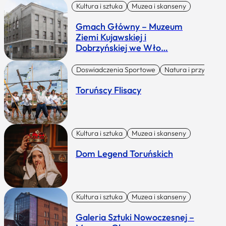
Kultura i sztuka
Muzea i skanseny
Gmach Główny – Muzeum
Ziemi Kujawskiej i
Dobrzyńskiej we Wło…
Doswiadczenia Sportowe
Natura i przygoda
Toruńscy Flisacy
Kultura i sztuka
Muzea i skanseny
Dom Legend Toruńskich
Kultura i sztuka
Muzea i skanseny
Galeria Sztuki Nowoczesnej –