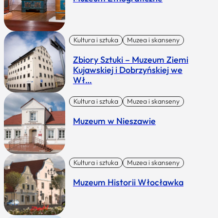
Kultura i sztuka
Muzea i skanseny
Zbiory Sztuki – Muzeum Ziemi
Kujawskiej i Dobrzyńskiej we
Wł…
Kultura i sztuka
Muzea i skanseny
Muzeum w Nieszawie
Kultura i sztuka
Muzea i skanseny
Muzeum Historii Włocławka