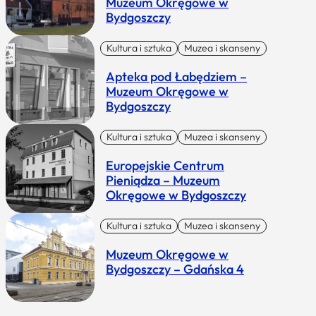
Muzeum Okręgowe w
Bydgoszczy
Kultura i sztuka
Muzea i skanseny
Apteka pod Łabędziem –
Muzeum Okręgowe w
Bydgoszczy
Kultura i sztuka
Muzea i skanseny
Europejskie Centrum
Pieniądza – Muzeum
Okręgowe w Bydgoszczy
Kultura i sztuka
Muzea i skanseny
Muzeum Okręgowe w
Bydgoszczy – Gdańska 4