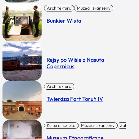
Architektura
Muzea i skanseny
Bunkier Wisła
Rejsy po Wiśle z Nasuta
Copernicus
Architektura
Twierdza Fort Toruń IV
Kultura i sztuka
Muzea i skanseny
Zabytki I 
Muzeum Etnograficzne