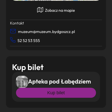
Zobacz na mapie
Kontakt
muzeum@muzeum.bydgoszcz.pl
52 52 53 555
Kup bilet
Apteka pod Łabędziem
Kup bilet