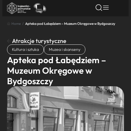
Home
/
Apteka pod Łabędziem – Muzeum Okręgowe w Bydgoszczy
Znajdź atrakcję
Znajdź artykuł
Znajdź wydarze
Znajdź atrakcję
Atrakcje turystyczne
Nazwa atrakcji
Kultura i sztuka
Muzea i skanseny
Apteka pod Łabędziem –
Miasto
Muzeum Okręgowe w
Bydgoszczy
Kategoria
Wyszukaj