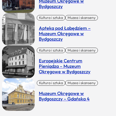
Muzeum Okręgowe w
Bydgoszczy
Kultura i sztuka
Muzea i skanseny
Apteka pod Łabędziem –
Muzeum Okręgowe w
Bydgoszczy
Kultura i sztuka
Muzea i skanseny
Europejskie Centrum
Pieniądza – Muzeum
Okręgowe w Bydgoszczy
Kultura i sztuka
Muzea i skanseny
Muzeum Okręgowe w
Bydgoszczy – Gdańska 4