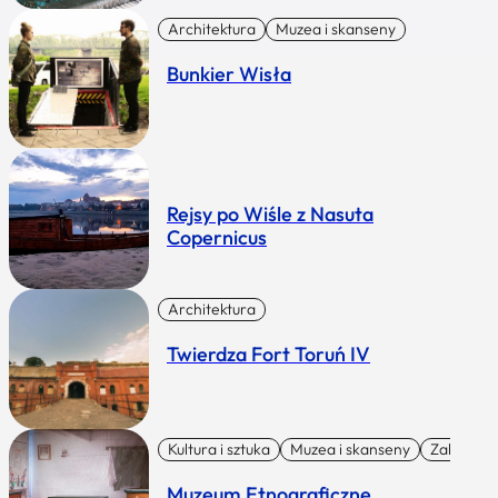
Architektura
Muzea i skanseny
Bunkier Wisła
Rejsy po Wiśle z Nasuta
Copernicus
Architektura
Twierdza Fort Toruń IV
Kultura i sztuka
Muzea i skanseny
Zabytki I 
Muzeum Etnograficzne