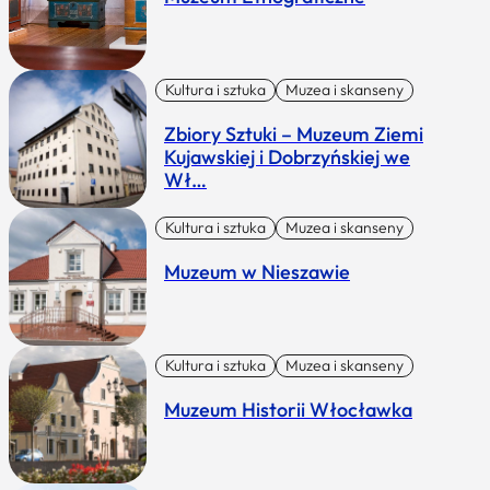
Kultura i sztuka
Muzea i skanseny
Zbiory Sztuki – Muzeum Ziemi
Kujawskiej i Dobrzyńskiej we
Wł…
Kultura i sztuka
Muzea i skanseny
Muzeum w Nieszawie
Kultura i sztuka
Muzea i skanseny
Muzeum Historii Włocławka