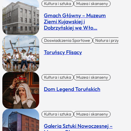
Kultura i sztuka
Muzea i skanseny
Gmach Główny – Muzeum
Ziemi Kujawskiej i
Dobrzyńskiej we Wło…
Doswiadczenia Sportowe
Natura i przygoda
Toruńscy Flisacy
Kultura i sztuka
Muzea i skanseny
Dom Legend Toruńskich
Kultura i sztuka
Muzea i skanseny
Galeria Sztuki Nowoczesnej –