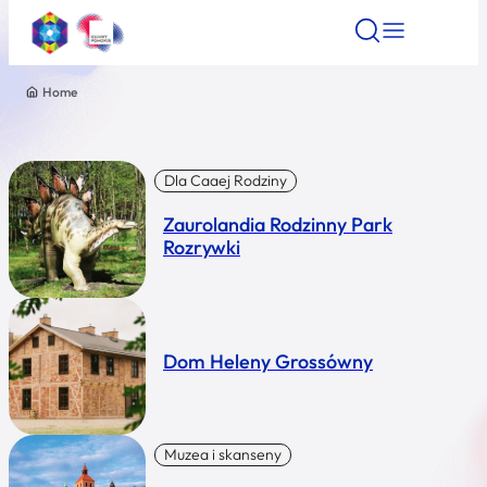
Home
Znajdź atrakcję
Znajdź artykuł
Znajdź wydarze
Znajdź atrakcję
Nazwa atrakcji
Dla Caaej Rodziny
Zaurolandia Rodzinny Park
Miasto
Rozrywki
Kategoria
Dom Heleny Grossówny
Wyszukaj
Muzea i skanseny