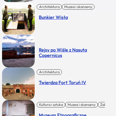
Architektura
Muzea i skanseny
Bunkier Wisła
Rejsy po Wiśle z Nasuta
Copernicus
Architektura
Twierdza Fort Toruń IV
Kultura i sztuka
Muzea i skanseny
Zabytki I 
Muzeum Etnograficzne