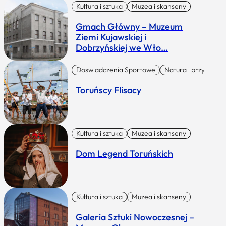
Kultura i sztuka
Muzea i skanseny
Gmach Główny – Muzeum
Ziemi Kujawskiej i
Dobrzyńskiej we Wło…
Doswiadczenia Sportowe
Natura i przygoda
Toruńscy Flisacy
Kultura i sztuka
Muzea i skanseny
Dom Legend Toruńskich
Kultura i sztuka
Muzea i skanseny
Galeria Sztuki Nowoczesnej –