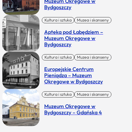
Muzeum Okręgowe w
Bydgoszczy
Kultura i sztuka
Muzea i skanseny
Apteka pod Łabędziem –
Muzeum Okręgowe w
Bydgoszczy
Kultura i sztuka
Muzea i skanseny
Europejskie Centrum
Pieniądza – Muzeum
Okręgowe w Bydgoszczy
Kultura i sztuka
Muzea i skanseny
Muzeum Okręgowe w
Bydgoszczy – Gdańska 4