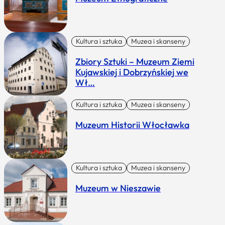
Kultura i sztuka
Muzea i skanseny
Zbiory Sztuki – Muzeum Ziemi
Kujawskiej i Dobrzyńskiej we
Wł…
Kultura i sztuka
Muzea i skanseny
Muzeum Historii Włocławka
Kultura i sztuka
Muzea i skanseny
Muzeum w Nieszawie