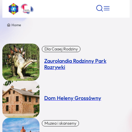
Home
Znajdź atrakcję
Znajdź artykuł
Znajdź wydarze
Znajdź atrakcję
Nazwa atrakcji
Dla Caaej Rodziny
Zaurolandia Rodzinny Park
Miasto
Rozrywki
Kategoria
Dom Heleny Grossówny
Wyszukaj
Muzea i skanseny