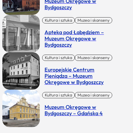
Muzeum Okręgowe w
Bydgoszczy
Kultura i sztuka
Muzea i skanseny
Apteka pod Łabędziem –
Muzeum Okręgowe w
Bydgoszczy
Kultura i sztuka
Muzea i skanseny
Europejskie Centrum
Pieniądza – Muzeum
Okręgowe w Bydgoszczy
Kultura i sztuka
Muzea i skanseny
Muzeum Okręgowe w
Bydgoszczy – Gdańska 4