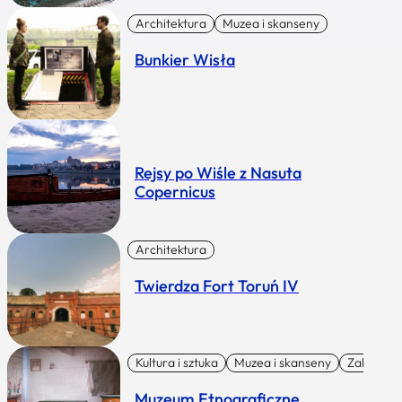
Architektura
Muzea i skanseny
Bunkier Wisła
Rejsy po Wiśle z Nasuta
Copernicus
Architektura
Twierdza Fort Toruń IV
Kultura i sztuka
Muzea i skanseny
Zabytki I 
Muzeum Etnograficzne