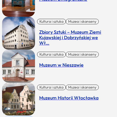
Kultura i sztuka
Muzea i skanseny
Zbiory Sztuki – Muzeum Ziemi
Kujawskiej i Dobrzyńskiej we
Wł…
Kultura i sztuka
Muzea i skanseny
Muzeum w Nieszawie
Kultura i sztuka
Muzea i skanseny
Muzeum Historii Włocławka