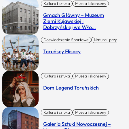
Kultura i sztuka
Muzea i skanseny
Gmach Główny – Muzeum
Ziemi Kujawskiej i
Dobrzyńskiej we Wło…
Doswiadczenia Sportowe
Natura i przygoda
Toruńscy Flisacy
Kultura i sztuka
Muzea i skanseny
Dom Legend Toruńskich
Kultura i sztuka
Muzea i skanseny
Galeria Sztuki Nowoczesnej –