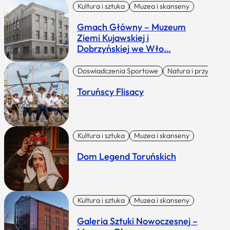
Kultura i sztuka
Muzea i skanseny
Gmach Główny – Muzeum
Ziemi Kujawskiej i
Dobrzyńskiej we Wło…
Doswiadczenia Sportowe
Natura i przygoda
Toruńscy Flisacy
Kultura i sztuka
Muzea i skanseny
Dom Legend Toruńskich
Kultura i sztuka
Muzea i skanseny
Galeria Sztuki Nowoczesnej –