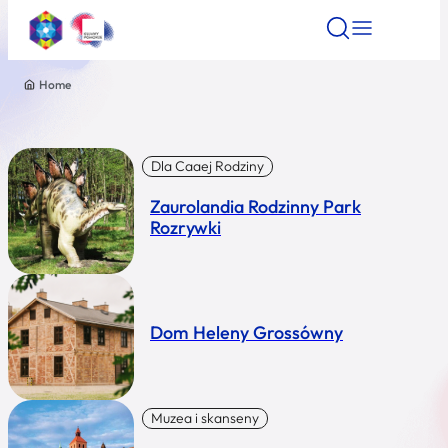
Home
Znajdź atrakcję
Znajdź artykuł
Znajdź wydarze
Znajdź atrakcję
Nazwa atrakcji
Dla Caaej Rodziny
Zaurolandia Rodzinny Park
Miasto
Rozrywki
Kategoria
Dom Heleny Grossówny
Wyszukaj
Muzea i skanseny