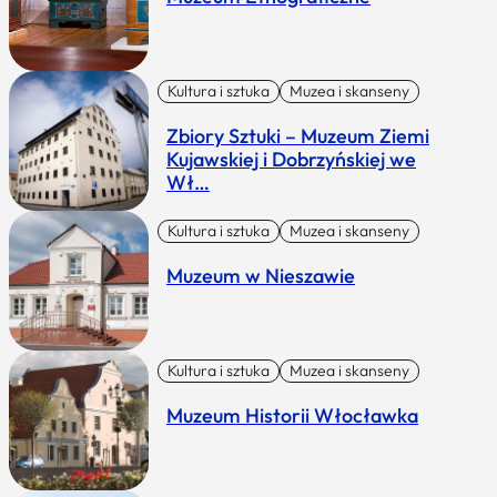
Kultura i sztuka
Muzea i skanseny
Zbiory Sztuki – Muzeum Ziemi
Kujawskiej i Dobrzyńskiej we
Wł…
Kultura i sztuka
Muzea i skanseny
Muzeum w Nieszawie
Kultura i sztuka
Muzea i skanseny
Muzeum Historii Włocławka