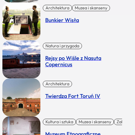
Architektura
Muzea i skanseny
Bunkier Wisła
Natura i przygoda
Rejsy po Wiśle z Nasuta
Copernicus
Architektura
Twierdza Fort Toruń IV
Kultura i sztuka
Muzea i skanseny
Zabytki I 
Muzeum Etnograficzne