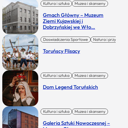
Kultura i sztuka
Muzea i skanseny
Gmach Główny – Muzeum
Ziemi Kujawskiej i
Dobrzyńskiej we Wło…
Doswiadczenia Sportowe
Natura i przygoda
Toruńscy Flisacy
Kultura i sztuka
Muzea i skanseny
Dom Legend Toruńskich
Kultura i sztuka
Muzea i skanseny
Galeria Sztuki Nowoczesnej –