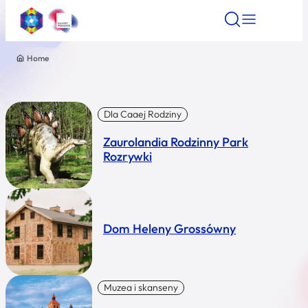
Home
Znajdź atrakcję
Znajdź artykuł
Znajdź wydarze
Znajdź atrakcję
Nazwa atrakcji
Dla Caaej Rodziny
Zaurolandia Rodzinny Park
Miasto
Rozrywki
Kategoria
Dom Heleny Grossówny
Wyszukaj
Muzea i skanseny