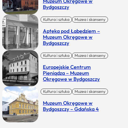
Muzeum Okręgowe w
Bydgoszczy
Kultura i sztuka
Muzea i skanseny
Apteka pod Łabędziem –
Muzeum Okręgowe w
Bydgoszczy
Kultura i sztuka
Muzea i skanseny
Europejskie Centrum
Pieniądza – Muzeum
Okręgowe w Bydgoszczy
Kultura i sztuka
Muzea i skanseny
Muzeum Okręgowe w
Bydgoszczy – Gdańska 4