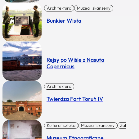
Architektura
Muzea i skanseny
Bunkier Wisła
Rejsy po Wiśle z Nasuta
Copernicus
Architektura
Twierdza Fort Toruń IV
Kultura i sztuka
Muzea i skanseny
Zabytki I 
Muzeum Etnograficzne