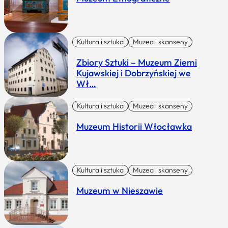
Kultura i sztuka
Muzea i skanseny
Zbiory Sztuki – Muzeum Ziemi
Kujawskiej i Dobrzyńskiej we
Wł…
Kultura i sztuka
Muzea i skanseny
Muzeum Historii Włocławka
Kultura i sztuka
Muzea i skanseny
Muzeum w Nieszawie