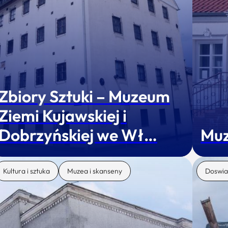
Zbiory Sztuki – Muzeum
Ziemi Kujawskiej i
Dobrzyńskiej we Wł…
Muz
Kultura i sztuka
Muzea i skanseny
Doswia