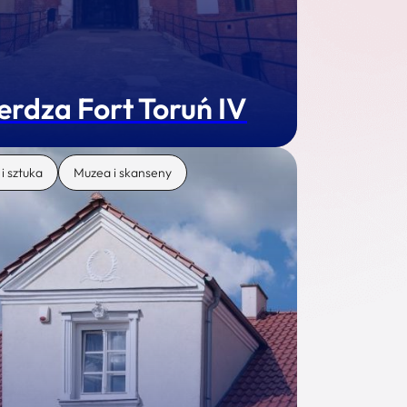
erdza Fort Toruń IV
 i sztuka
Muzea i skanseny