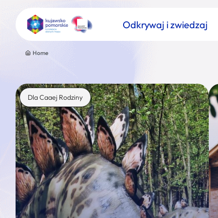
Odkrywaj i zwiedzaj
Home
Dla Caaej Rodziny
Znajdź atrakcję
Nazwa atrakcji