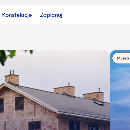
Konstelacje
Zaplanuj
Znajdź atrakcję
Znajdź artykuł
Znajdź wydarzeni
Muzea 
Miasto
Kategoria