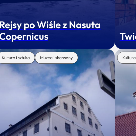
Rejsy po Wiśle z Nasuta
Copernicus
Twi
Kultura i sztuka
Muzea i skanseny
Kultura