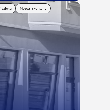
 i sztuka
Muzea i skanseny