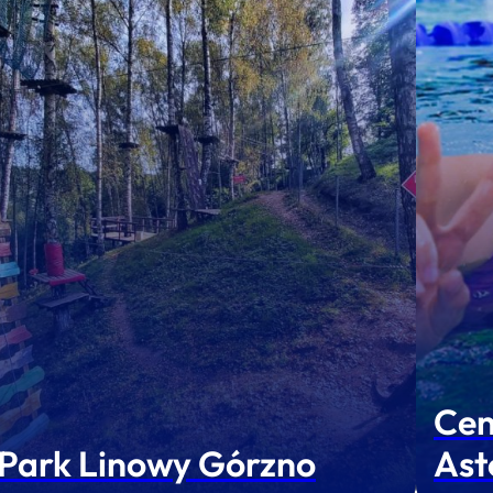
Cen
Park Linowy Górzno
Ast