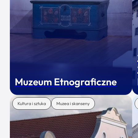
Muzeum Etnograficzne
Kultura i sztuka
Muzea i skanseny