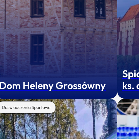
Spi
Dom Heleny Grossówny
ks.
Doswiadczenia Sportowe