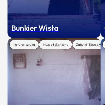
Bunkier Wisła
Kultura i sztuka
Muzea i skanseny
Zabytki I Koscioly