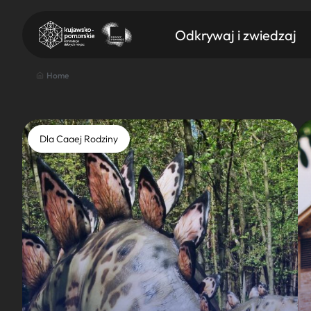
Odkrywaj i zwiedzaj
Home
Dla Caaej Rodziny
Znajdź atrakcję
Nazwa atrakcji