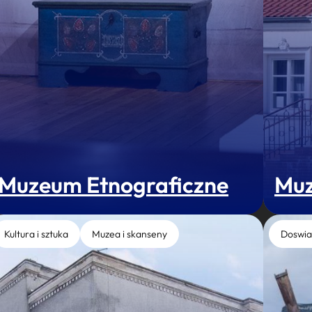
Muzeum Etnograficzne
Muz
Kultura i sztuka
Muzea i skanseny
Doswia