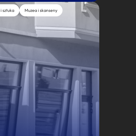
 i sztuka
Muzea i skanseny