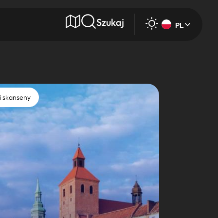
Szukaj
PL
e
i skanseny
Wyszukaj