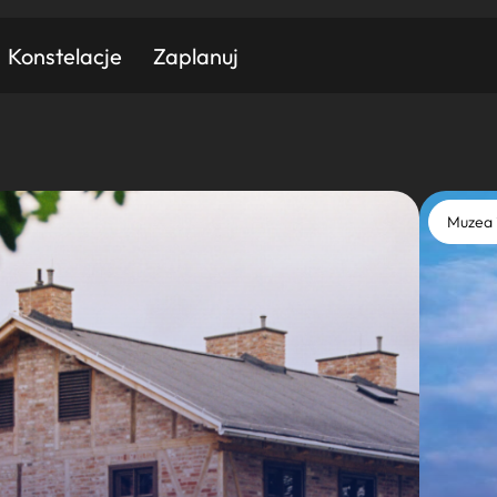
Konstelacje
Zaplanuj
Znajdź atrakcję
Znajdź artykuł
Znajdź wydarzeni
Muzea 
Miasto
Kategoria