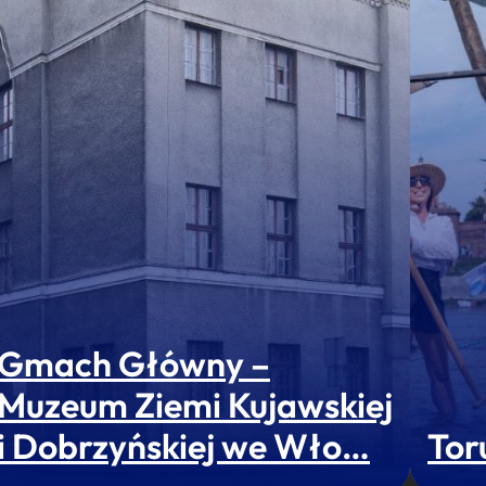
Gmach Główny –
Muzeum Ziemi Kujawskiej
i Dobrzyńskiej we Wło…
Tor