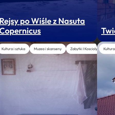
Rejsy po Wiśle z Nasuta
Copernicus
Twi
Kultura i sztuka
Muzea i skanseny
Zabytki I Koscioly
Kultura