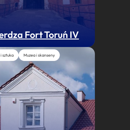
erdza Fort Toruń IV
 i sztuka
Muzea i skanseny