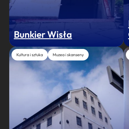
Bunkier Wisła
Kultura i sztuka
Muzea i skanseny