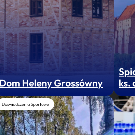
Spi
Dom Heleny Grossówny
ks.
Doswiadczenia Sportowe