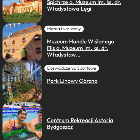
Spichrze o. Muzeum im. ks. dr.
Władysława Łęgi
Muzea i skanseny
Muzeum Handlu Wiślanego
Flis o. Muzeum im. ks. dr.
Władysław…
Doswiadczenia Sportowe
Park Linowy Górzno
Centrum Rekreacji Astoria
Bydgoszcz