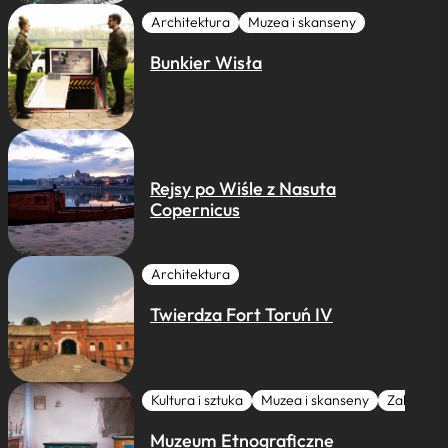
Architektura
Muzea i skanseny
Bunkier Wisła
Rejsy po Wiśle z Nasuta
Copernicus
Architektura
Twierdza Fort Toruń IV
Kultura i sztuka
Muzea i skanseny
Zabytki I 
Muzeum Etnograficzne