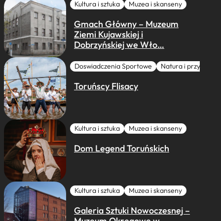
Kultura i sztuka
Muzea i skanseny
Gmach Główny – Muzeum
Ziemi Kujawskiej i
Dobrzyńskiej we Wło…
Doswiadczenia Sportowe
Natura i przygoda
Toruńscy Flisacy
Kultura i sztuka
Muzea i skanseny
Dom Legend Toruńskich
Kultura i sztuka
Muzea i skanseny
Galeria Sztuki Nowoczesnej –
Muzeum Okręgowe w