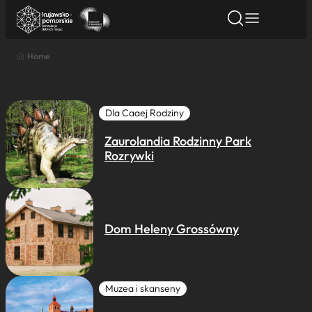
Home
Znajdź atrakcję
Znajdź artykuł
Znajdź wydarze
Znajdź atrakcję
Nazwa atrakcji
Dla Caaej Rodziny
Zaurolandia Rodzinny Park
Miasto
Rozrywki
Kategoria
Dom Heleny Grossówny
Wyszukaj
Muzea i skanseny