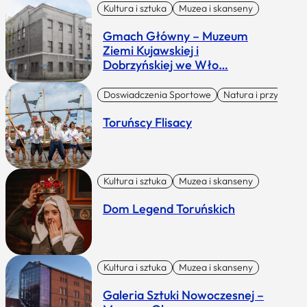
Kultura i sztuka
Muzea i skanseny
Gmach Główny – Muzeum
Ziemi Kujawskiej i
Dobrzyńskiej we Wło…
Doswiadczenia Sportowe
Natura i przygoda
Toruńscy Flisacy
Kultura i sztuka
Muzea i skanseny
Dom Legend Toruńskich
Kultura i sztuka
Muzea i skanseny
Galeria Sztuki Nowoczesnej –