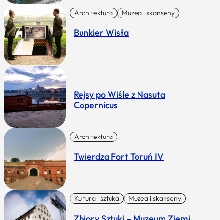
Architektura
Muzea i skanseny
Bunkier Wisła
Rejsy po Wiśle z Nasuta
Copernicus
Architektura
Twierdza Fort Toruń IV
Kultura i sztuka
Muzea i skanseny
Zbiory Sztuki – Muzeum Ziemi