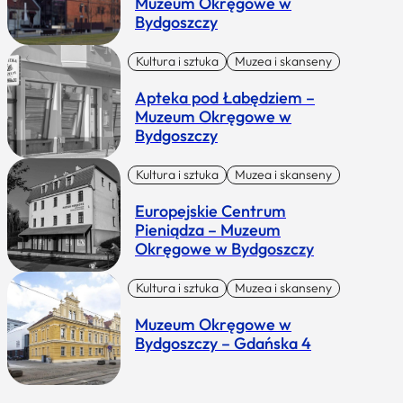
Muzeum Okręgowe w
Bydgoszczy
Kultura i sztuka
Muzea i skanseny
Apteka pod Łabędziem –
Muzeum Okręgowe w
Bydgoszczy
Kultura i sztuka
Muzea i skanseny
Europejskie Centrum
Pieniądza – Muzeum
Okręgowe w Bydgoszczy
Kultura i sztuka
Muzea i skanseny
Muzeum Okręgowe w
Bydgoszczy – Gdańska 4