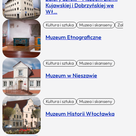
Kujawskiej i Dobrzyńskiej we
Wł…
Kultura i sztuka
Muzea i skanseny
Zabytki I 
Muzeum Etnograficzne
Kultura i sztuka
Muzea i skanseny
Muzeum w Nieszawie
Kultura i sztuka
Muzea i skanseny
Muzeum Historii Włocławka