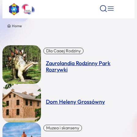
Home
Znajdź atrakcję
Znajdź artykuł
Znajdź wydarze
Znajdź atrakcję
Nazwa atrakcji
Dla Caaej Rodziny
Zaurolandia Rodzinny Park
Miasto
Rozrywki
Kategoria
Dom Heleny Grossówny
Wyszukaj
Muzea i skanseny