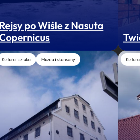
Rejsy po Wiśle z Nasuta
Copernicus
Twi
Kultura i sztuka
Muzea i skanseny
Kultura