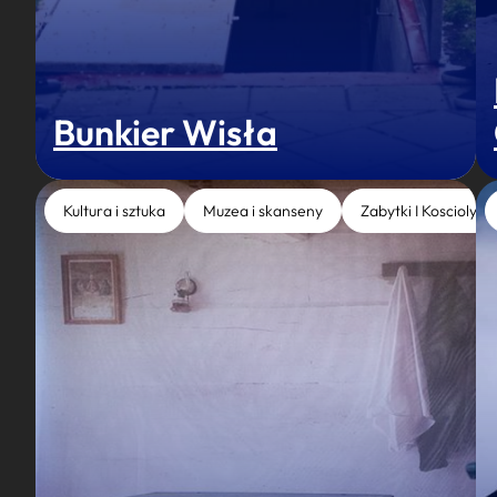
Bunkier Wisła
Kultura i sztuka
Muzea i skanseny
Zabytki I Koscioly