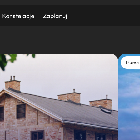
Konstelacje
Zaplanuj
Znajdź atrakcję
Znajdź artykuł
Znajdź wydarzeni
Muzea 
Miasto
Kategoria