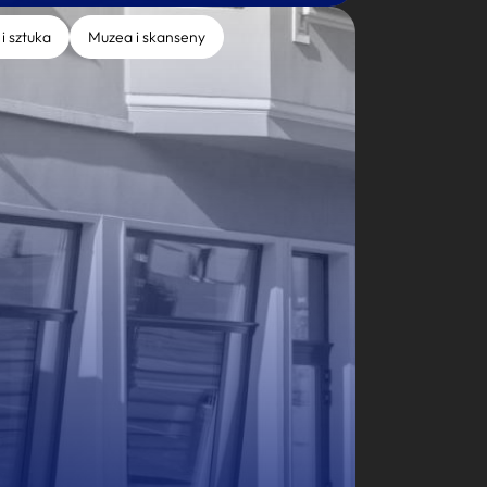
 i sztuka
Muzea i skanseny