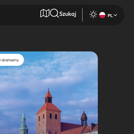
Szukaj
PL
e
i skanseny
Wyszukaj