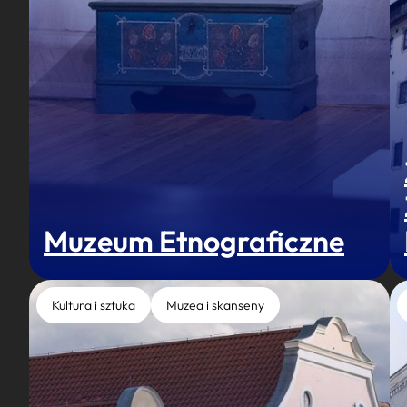
Muzeum Etnograficzne
Kultura i sztuka
Muzea i skanseny