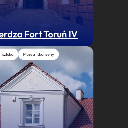
erdza Fort Toruń IV
 i sztuka
Muzea i skanseny