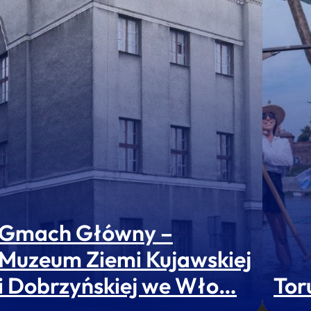
Gmach Główny –
Muzeum Ziemi Kujawskiej
i Dobrzyńskiej we Wło…
Tor