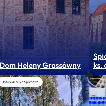
Spi
Dom Heleny Grossówny
ks.
Doswiadczenia Sportowe