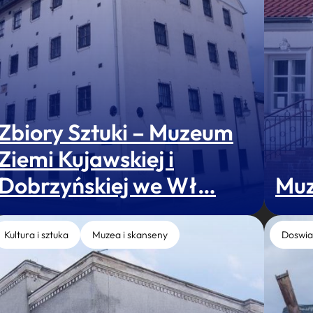
Zbiory Sztuki – Muzeum
Ziemi Kujawskiej i
Dobrzyńskiej we Wł…
Muz
Kultura i sztuka
Muzea i skanseny
Doswia