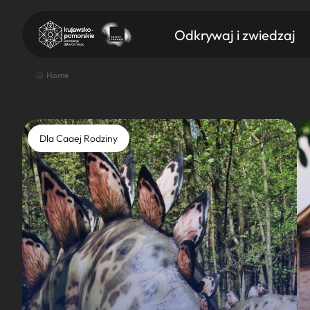
Odkrywaj i zwiedzaj
Home
Dla Caaej Rodziny
Znajdź atrakcję
Nazwa atrakcji