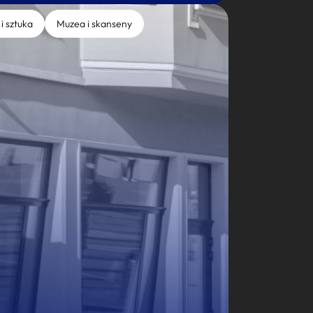
 i sztuka
Muzea i skanseny