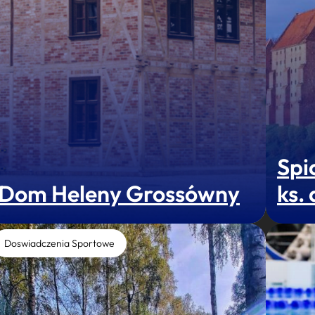
Spi
Dom Heleny Grossówny
ks.
Doswiadczenia Sportowe