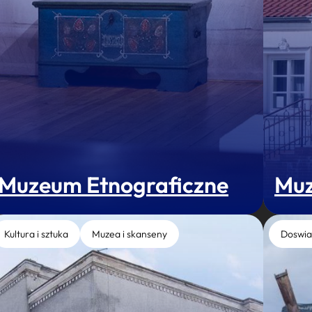
Muzeum Etnograficzne
Muz
Kultura i sztuka
Muzea i skanseny
Doswia