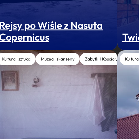
Rejsy po Wiśle z Nasuta
Copernicus
Twi
Kultura i sztuka
Muzea i skanseny
Zabytki I Koscioly
Kultura