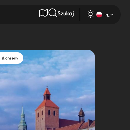
Szukaj
PL
e
i skanseny
Wyszukaj