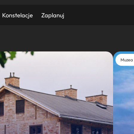
Konstelacje
Zaplanuj
Znajdź atrakcję
Znajdź artykuł
Znajdź wydarzeni
Muzea 
Miasto
Kategoria