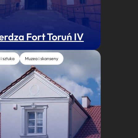
erdza Fort Toruń IV
 i sztuka
Muzea i skanseny