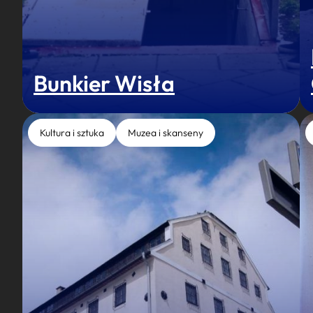
Bunkier Wisła
Kultura i sztuka
Muzea i skanseny