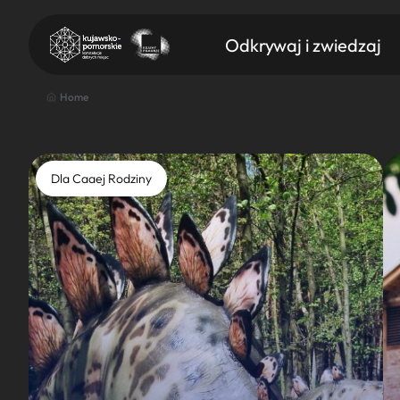
Odkrywaj i zwiedzaj
Home
Dla Caaej Rodziny
Znajdź atrakcję
Nazwa atrakcji