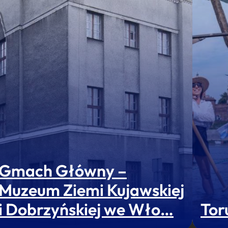
Gmach Główny –
Muzeum Ziemi Kujawskiej
i Dobrzyńskiej we Wło…
Tor