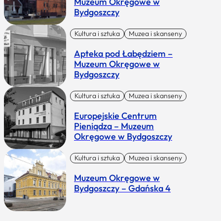
Muzeum Okręgowe w
Bydgoszczy
Kultura i sztuka
Muzea i skanseny
Apteka pod Łabędziem –
Muzeum Okręgowe w
Bydgoszczy
Kultura i sztuka
Muzea i skanseny
Europejskie Centrum
Pieniądza – Muzeum
Okręgowe w Bydgoszczy
Kultura i sztuka
Muzea i skanseny
Muzeum Okręgowe w
Bydgoszczy – Gdańska 4