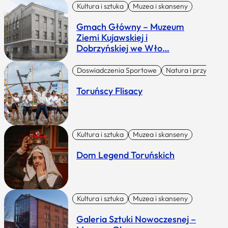
Kultura i sztuka
Muzea i skanseny
Gmach Główny – Muzeum
Ziemi Kujawskiej i
Dobrzyńskiej we Wło…
Doswiadczenia Sportowe
Natura i przygoda
Toruńscy Flisacy
Kultura i sztuka
Muzea i skanseny
Dom Legend Toruńskich
Kultura i sztuka
Muzea i skanseny
Galeria Sztuki Nowoczesnej –