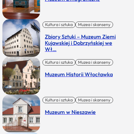
Kultura i sztuka
Muzea i skanseny
Zbiory Sztuki – Muzeum Ziemi
Kujawskiej i Dobrzyńskiej we
Wł…
Kultura i sztuka
Muzea i skanseny
Muzeum Historii Włocławka
Kultura i sztuka
Muzea i skanseny
Muzeum w Nieszawie