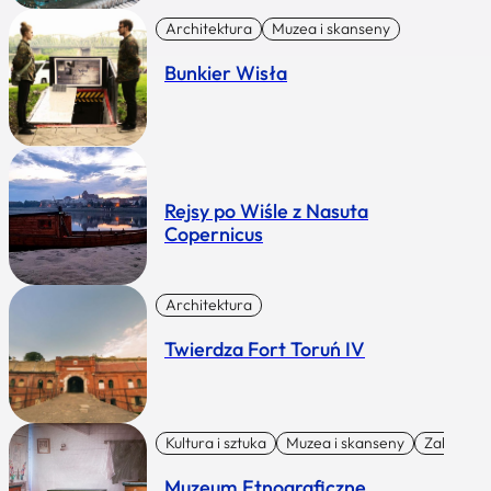
Architektura
Muzea i skanseny
Bunkier Wisła
Rejsy po Wiśle z Nasuta
Copernicus
Architektura
Twierdza Fort Toruń IV
Kultura i sztuka
Muzea i skanseny
Zabytki I 
Muzeum Etnograficzne