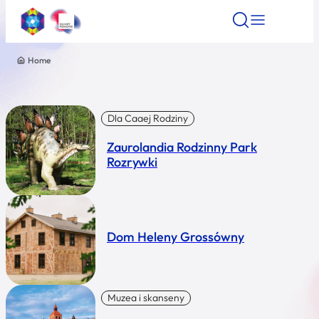
Home
Znajdź atrakcję
Znajdź artykuł
Znajdź wydarze
Znajdź atrakcję
Nazwa atrakcji
Dla Caaej Rodziny
Zaurolandia Rodzinny Park
Miasto
Rozrywki
Kategoria
Dom Heleny Grossówny
Wyszukaj
Muzea i skanseny