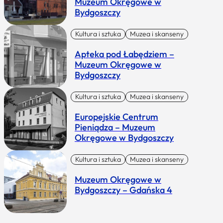
Muzeum Okręgowe w
Bydgoszczy
Kultura i sztuka
Muzea i skanseny
Apteka pod Łabędziem –
Muzeum Okręgowe w
Bydgoszczy
Kultura i sztuka
Muzea i skanseny
Europejskie Centrum
Pieniądza – Muzeum
Okręgowe w Bydgoszczy
Kultura i sztuka
Muzea i skanseny
Muzeum Okręgowe w
Bydgoszczy – Gdańska 4