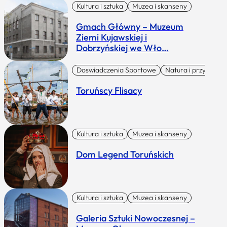
Kultura i sztuka
Muzea i skanseny
Gmach Główny – Muzeum
Ziemi Kujawskiej i
Dobrzyńskiej we Wło…
Doswiadczenia Sportowe
Natura i przygoda
Toruńscy Flisacy
Kultura i sztuka
Muzea i skanseny
Dom Legend Toruńskich
Kultura i sztuka
Muzea i skanseny
Galeria Sztuki Nowoczesnej –