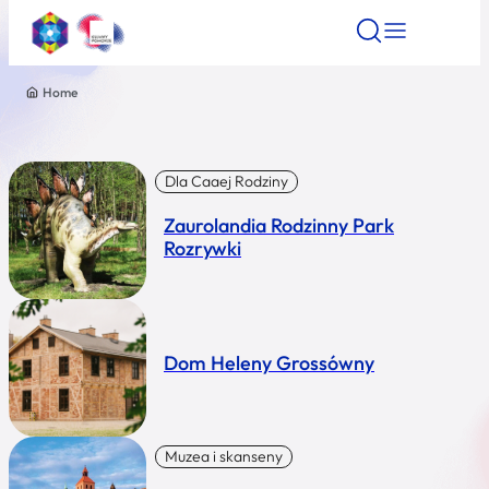
Home
Znajdź atrakcję
Znajdź artykuł
Znajdź wydarze
Znajdź atrakcję
Nazwa atrakcji
Dla Caaej Rodziny
Zaurolandia Rodzinny Park
Miasto
Rozrywki
Kategoria
Dom Heleny Grossówny
Wyszukaj
Muzea i skanseny