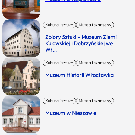
Kultura i sztuka
Muzea i skanseny
Zbiory Sztuki – Muzeum Ziemi
Kujawskiej i Dobrzyńskiej we
Wł…
Kultura i sztuka
Muzea i skanseny
Muzeum Historii Włocławka
Kultura i sztuka
Muzea i skanseny
Muzeum w Nieszawie