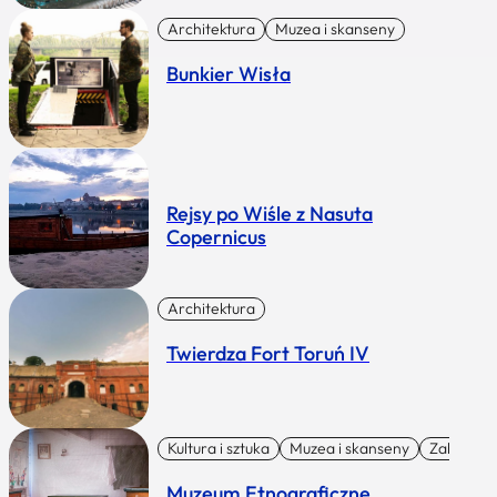
Architektura
Muzea i skanseny
Bunkier Wisła
Rejsy po Wiśle z Nasuta
Copernicus
Architektura
Twierdza Fort Toruń IV
Kultura i sztuka
Muzea i skanseny
Zabytki I 
Muzeum Etnograficzne