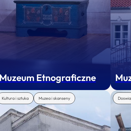
Muzeum Etnograficzne
Muz
Kultura i sztuka
Muzea i skanseny
Doswia