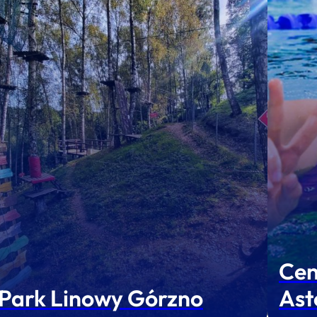
Cen
Park Linowy Górzno
Ast