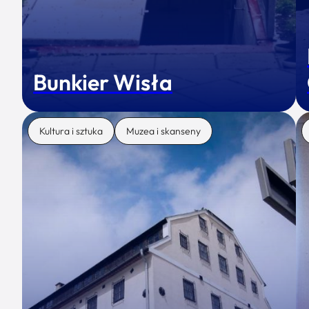
Bunkier Wisła
Kultura i sztuka
Muzea i skanseny