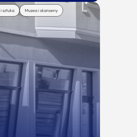
 i sztuka
Muzea i skanseny