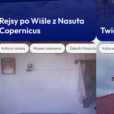
Rejsy po Wiśle z Nasuta
Copernicus
Twi
Kultura i sztuka
Muzea i skanseny
Zabytki I Koscioly
Kultura