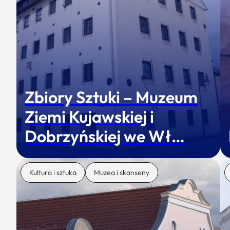
Zbiory Sztuki – Muzeum
Ziemi Kujawskiej i
Dobrzyńskiej we Wł…
Kultura i sztuka
Muzea i skanseny