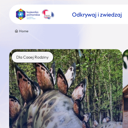
Odkrywaj i zwiedzaj
Home
Dla Caaej Rodziny
Znajdź atrakcję
Nazwa atrakcji