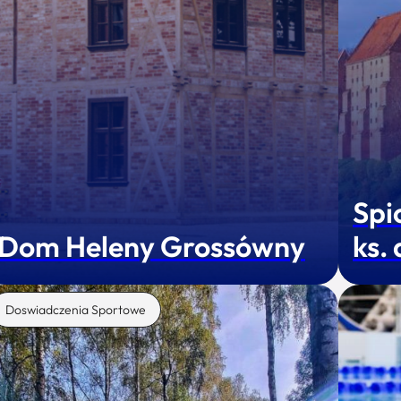
Spi
Dom Heleny Grossówny
ks.
Doswiadczenia Sportowe