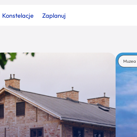
Konstelacje
Zaplanuj
Znajdź atrakcję
Znajdź artykuł
Znajdź wydarzeni
Muzea 
Miasto
Kategoria