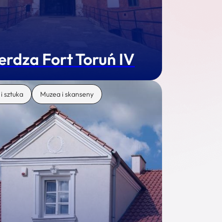
erdza Fort Toruń IV
 i sztuka
Muzea i skanseny