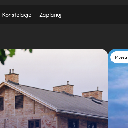
Konstelacje
Zaplanuj
Znajdź atrakcję
Znajdź artykuł
Znajdź wydarzeni
Muzea 
Miasto
Kategoria