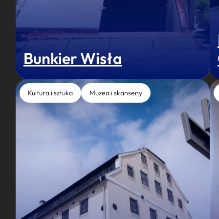
Bunkier Wisła
Kultura i sztuka
Muzea i skanseny