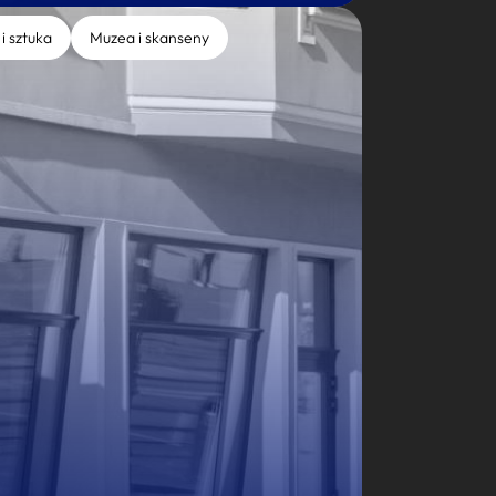
 i sztuka
Muzea i skanseny