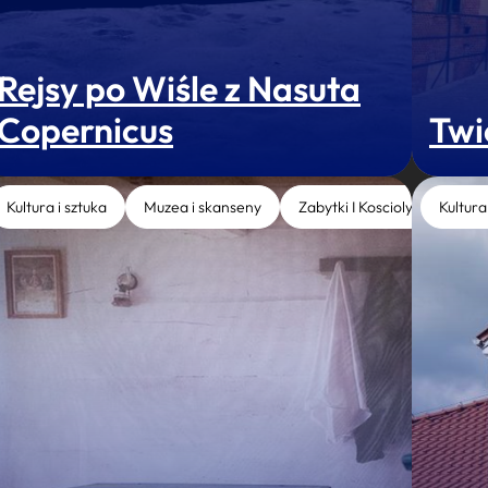
Rejsy po Wiśle z Nasuta
Copernicus
Twi
Kultura i sztuka
Muzea i skanseny
Zabytki I Koscioly
Kultura