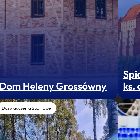
Spi
Dom Heleny Grossówny
ks.
Doswiadczenia Sportowe