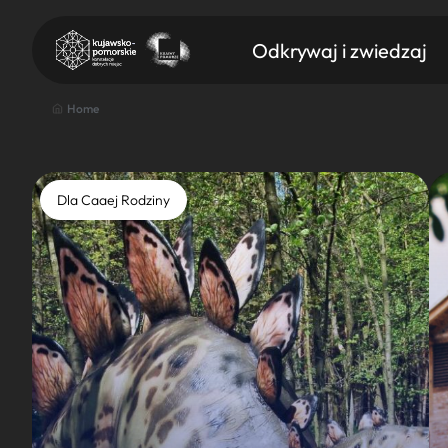
Odkrywaj i zwiedzaj
Home
Dla Caaej Rodziny
Znajdź atrakcję
Nazwa atrakcji