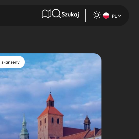
Szukaj
PL
e
i skanseny
Wyszukaj