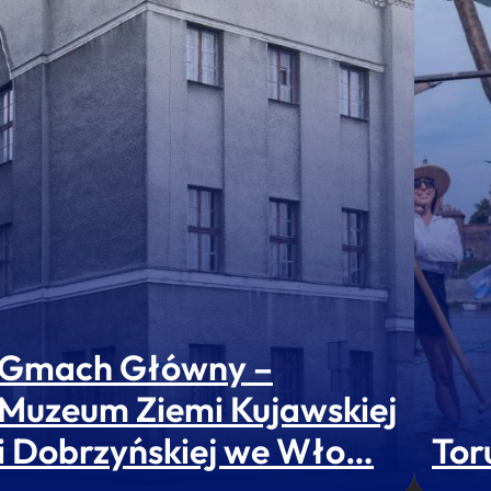
Gmach Główny –
Muzeum Ziemi Kujawskiej
i Dobrzyńskiej we Wło…
Tor