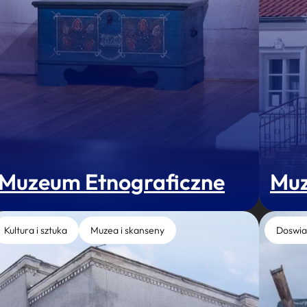
Muzeum Etnograficzne
Muz
Kultura i sztuka
Muzea i skanseny
Doswia