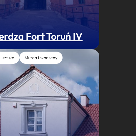
erdza Fort Toruń IV
 i sztuka
Muzea i skanseny