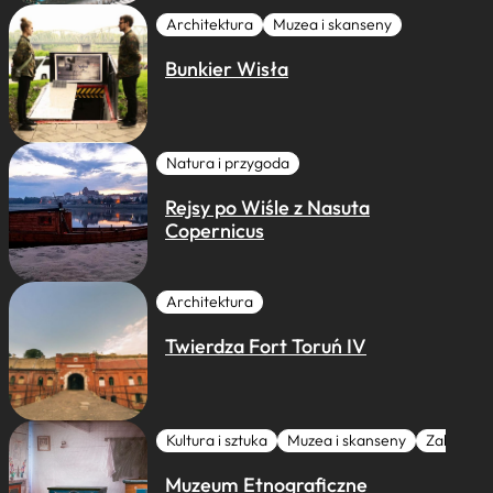
Architektura
Muzea i skanseny
Bunkier Wisła
Natura i przygoda
Rejsy po Wiśle z Nasuta
Copernicus
Architektura
Twierdza Fort Toruń IV
Kultura i sztuka
Muzea i skanseny
Zabytki I 
Muzeum Etnograficzne