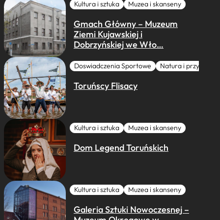
Kultura i sztuka
Muzea i skanseny
Gmach Główny – Muzeum
Ziemi Kujawskiej i
Dobrzyńskiej we Wło…
Doswiadczenia Sportowe
Natura i przygoda
Toruńscy Flisacy
Kultura i sztuka
Muzea i skanseny
Dom Legend Toruńskich
Kultura i sztuka
Muzea i skanseny
Galeria Sztuki Nowoczesnej –
Muzeum Okręgowe w