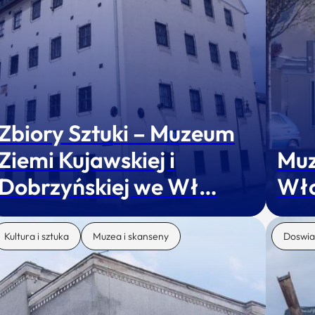
Zbiory Sztuki – Muzeum
Ziemi Kujawskiej i
Muz
Dobrzyńskiej we Wł…
Wł
Kultura i sztuka
Muzea i skanseny
Doswia