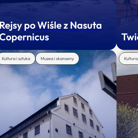
Rejsy po Wiśle z Nasuta
Copernicus
Twi
Kultura i sztuka
Muzea i skanseny
Kultura