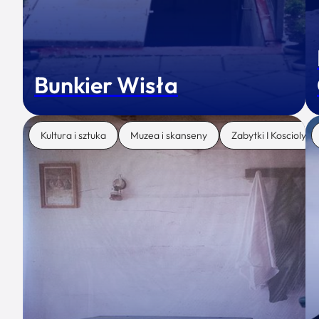
Bunkier Wisła
Kultura i sztuka
Muzea i skanseny
Zabytki I Koscioly