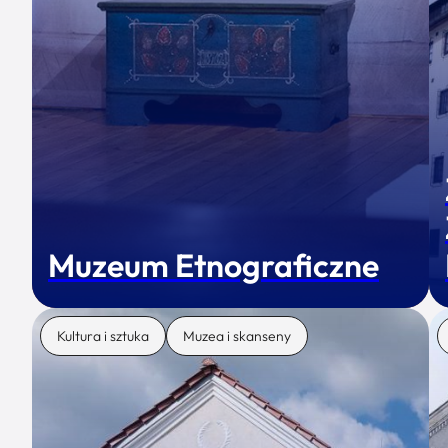
Muzeum Etnograficzne
Kultura i sztuka
Muzea i skanseny