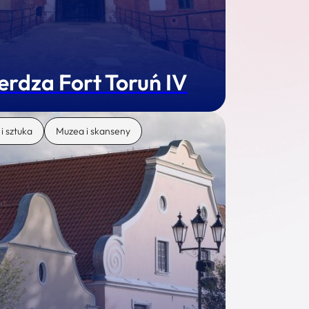
erdza Fort Toruń IV
 i sztuka
Muzea i skanseny