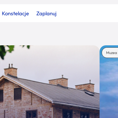
Konstelacje
Zaplanuj
Znajdź atrakcję
Znajdź artykuł
Znajdź wydarzeni
Muzea 
Miasto
Kategoria