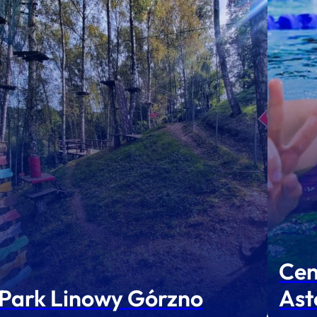
Cen
Park Linowy Górzno
Ast