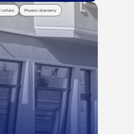
 i sztuka
Muzea i skanseny