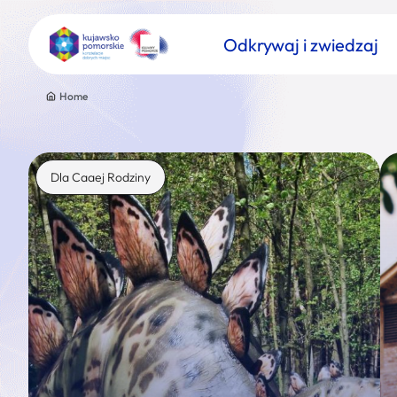
Odkrywaj i zwiedzaj
Home
Dla Caaej Rodziny
Znajdź atrakcję
Nazwa atrakcji