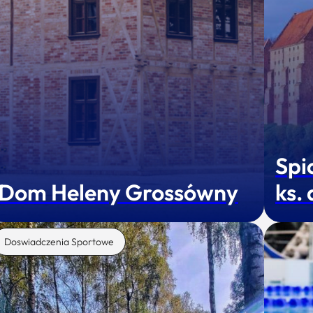
Spi
Dom Heleny Grossówny
ks.
Doswiadczenia Sportowe