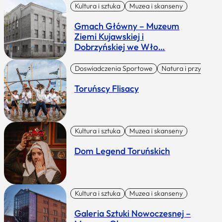
Kultura i sztuka
Muzea i skanseny
Gmach Główny – Muzeum
Ziemi Kujawskiej i
Dobrzyńskiej we Wło…
Doswiadczenia Sportowe
Natura i przygoda
Toruńscy Flisacy
Kultura i sztuka
Muzea i skanseny
Dom Legend Toruńskich
Kultura i sztuka
Muzea i skanseny
Galeria Sztuki Nowoczesnej –