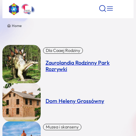
Home
Znajdź atrakcję
Znajdź artykuł
Znajdź wydarze
Znajdź atrakcję
Nazwa atrakcji
Dla Caaej Rodziny
Zaurolandia Rodzinny Park
Miasto
Rozrywki
Kategoria
Dom Heleny Grossówny
Wyszukaj
Muzea i skanseny