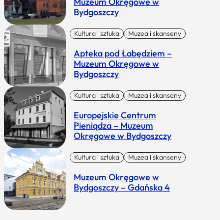
Muzeum Okręgowe w
Bydgoszczy
Kultura i sztuka
Muzea i skanseny
Apteka pod Łabędziem –
Muzeum Okręgowe w
Bydgoszczy
Kultura i sztuka
Muzea i skanseny
Europejskie Centrum
Pieniądza – Muzeum
Okręgowe w Bydgoszczy
Kultura i sztuka
Muzea i skanseny
Muzeum Okręgowe w
Bydgoszczy – Gdańska 4