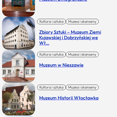
Kultura i sztuka
Muzea i skanseny
Zbiory Sztuki – Muzeum Ziemi
Kujawskiej i Dobrzyńskiej we
Wł…
Kultura i sztuka
Muzea i skanseny
Muzeum w Nieszawie
Kultura i sztuka
Muzea i skanseny
Muzeum Historii Włocławka