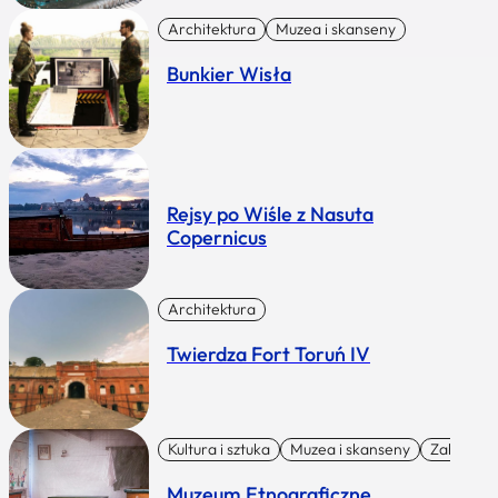
Architektura
Muzea i skanseny
Bunkier Wisła
Rejsy po Wiśle z Nasuta
Copernicus
Architektura
Twierdza Fort Toruń IV
Kultura i sztuka
Muzea i skanseny
Zabytki I 
Muzeum Etnograficzne