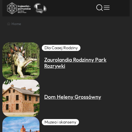
Home
Znajdź atrakcję
Znajdź artykuł
Znajdź wydarze
Znajdź atrakcję
Nazwa atrakcji
Dla Caaej Rodziny
Zaurolandia Rodzinny Park
Miasto
Rozrywki
Kategoria
Dom Heleny Grossówny
Wyszukaj
Muzea i skanseny