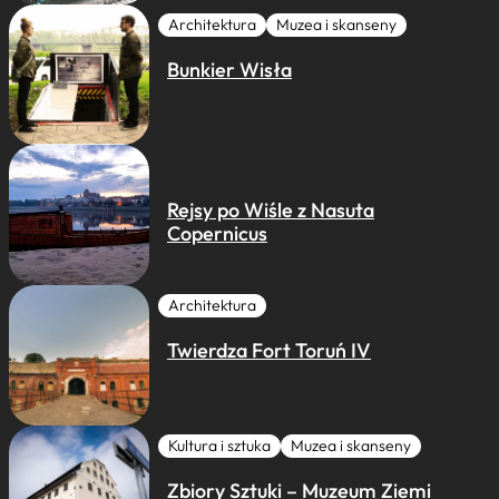
Architektura
Muzea i skanseny
Bunkier Wisła
Rejsy po Wiśle z Nasuta
Copernicus
Architektura
Twierdza Fort Toruń IV
Kultura i sztuka
Muzea i skanseny
Zbiory Sztuki – Muzeum Ziemi