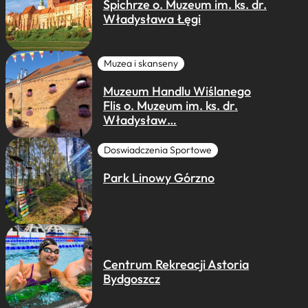
Spichrze o. Muzeum im. ks. dr.
Władysława Łęgi
Muzea i skanseny
Muzeum Handlu Wiślanego
Flis o. Muzeum im. ks. dr.
Władysław…
Doswiadczenia Sportowe
Park Linowy Górzno
Centrum Rekreacji Astoria
Bydgoszcz