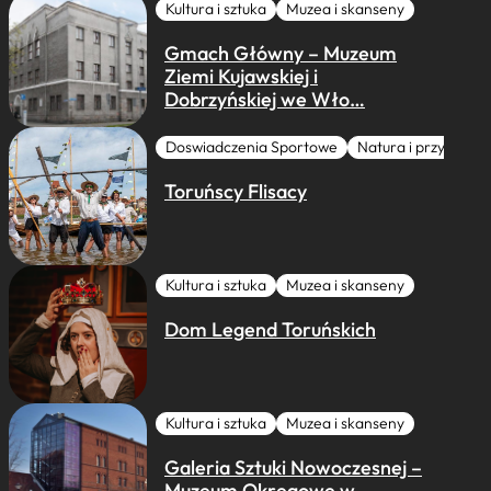
Kultura i sztuka
Muzea i skanseny
Gmach Główny – Muzeum
Ziemi Kujawskiej i
Dobrzyńskiej we Wło…
Doswiadczenia Sportowe
Natura i przygoda
Toruńscy Flisacy
Kultura i sztuka
Muzea i skanseny
Dom Legend Toruńskich
Kultura i sztuka
Muzea i skanseny
Galeria Sztuki Nowoczesnej –
Muzeum Okręgowe w