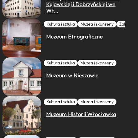
Kujawskiej i Dobrzyńskiej we
Wł…
Kultura i sztuka
Muzea i skanseny
Zabytki I 
Muzeum Etnograficzne
Kultura i sztuka
Muzea i skanseny
Muzeum w Nieszawie
Kultura i sztuka
Muzea i skanseny
Muzeum Historii Włocławka