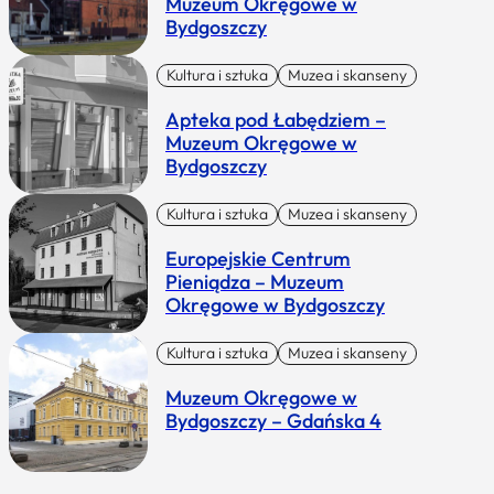
Muzeum Okręgowe w
Bydgoszczy
Kultura i sztuka
Muzea i skanseny
Apteka pod Łabędziem –
Muzeum Okręgowe w
Bydgoszczy
Kultura i sztuka
Muzea i skanseny
Europejskie Centrum
Pieniądza – Muzeum
Okręgowe w Bydgoszczy
Kultura i sztuka
Muzea i skanseny
Muzeum Okręgowe w
Bydgoszczy – Gdańska 4