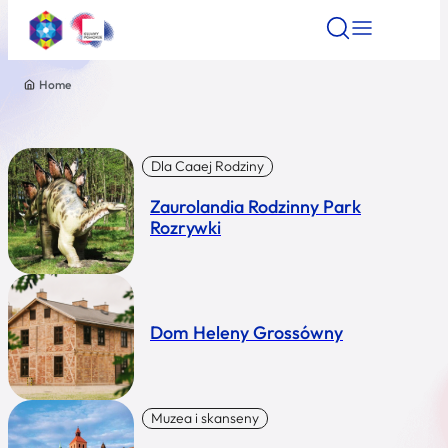
Home
Znajdź atrakcję
Znajdź artykuł
Znajdź wydarze
Znajdź atrakcję
Nazwa atrakcji
Dla Caaej Rodziny
Zaurolandia Rodzinny Park
Miasto
Rozrywki
Kategoria
Dom Heleny Grossówny
Wyszukaj
Muzea i skanseny