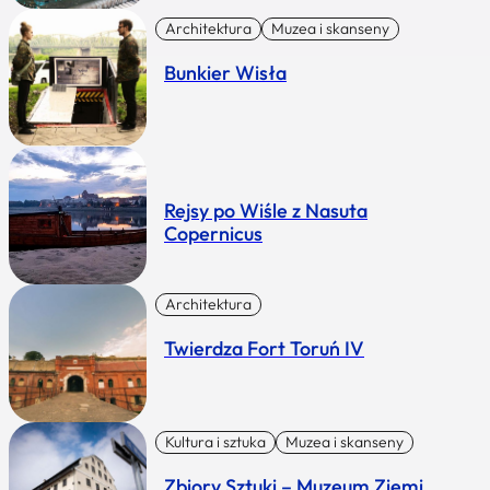
Architektura
Muzea i skanseny
Bunkier Wisła
Rejsy po Wiśle z Nasuta
Copernicus
Architektura
Twierdza Fort Toruń IV
Kultura i sztuka
Muzea i skanseny
Zbiory Sztuki – Muzeum Ziemi