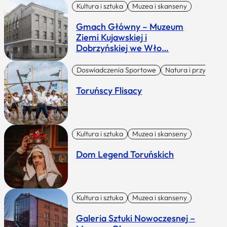
Kultura i sztuka
Muzea i skanseny
Gmach Główny – Muzeum
Ziemi Kujawskiej i
Dobrzyńskiej we Wło…
Doswiadczenia Sportowe
Natura i przygoda
Toruńscy Flisacy
Kultura i sztuka
Muzea i skanseny
Dom Legend Toruńskich
Kultura i sztuka
Muzea i skanseny
Galeria Sztuki Nowoczesnej –