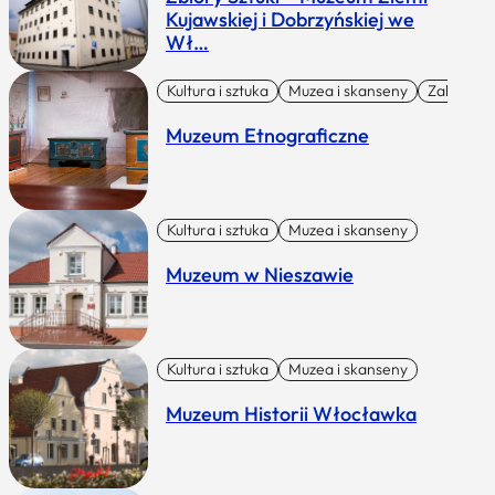
Kujawskiej i Dobrzyńskiej we
Wł…
Kultura i sztuka
Muzea i skanseny
Zabytki I 
Muzeum Etnograficzne
Kultura i sztuka
Muzea i skanseny
Muzeum w Nieszawie
Kultura i sztuka
Muzea i skanseny
Muzeum Historii Włocławka