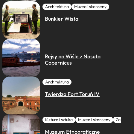
Architektura
Muzea i skanseny
Bunkier Wisła
Rejsy po Wiśle z Nasuta
Copernicus
Architektura
Twierdza Fort Toruń IV
Kultura i sztuka
Muzea i skanseny
Zabytki I 
Muzeum Etnograficzne