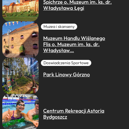
Spichrze o. Muzeum im. ks. dr.
Władysława Łęgi
Muzea i skanseny
Muzeum Handlu Wiślanego
Flis o. Muzeum im. ks. dr.
Władysław…
Doswiadczenia Sportowe
Park Linowy Górzno
Centrum Rekreacji Astoria
Bydgoszcz