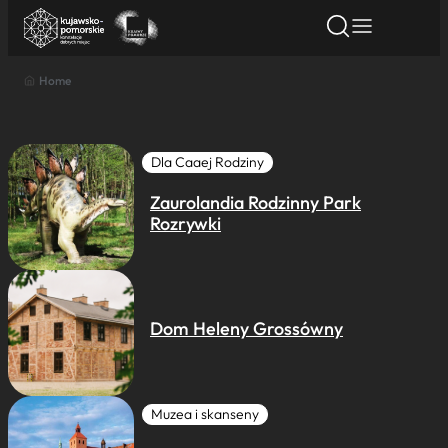
Home
Znajdź atrakcję
Znajdź artykuł
Znajdź wydarze
Znajdź atrakcję
Nazwa atrakcji
Dla Caaej Rodziny
Zaurolandia Rodzinny Park
Miasto
Rozrywki
Kategoria
Dom Heleny Grossówny
Wyszukaj
Muzea i skanseny