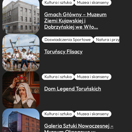
Kultura i sztuka
Muzea i skanseny
Gmach Główny – Muzeum
Ziemi Kujawskiej i
Dobrzyńskiej we Wło…
Doswiadczenia Sportowe
Natura i przygoda
Toruńscy Flisacy
Kultura i sztuka
Muzea i skanseny
Dom Legend Toruńskich
Kultura i sztuka
Muzea i skanseny
Galeria Sztuki Nowoczesnej –
Muzeum Okręgowe w