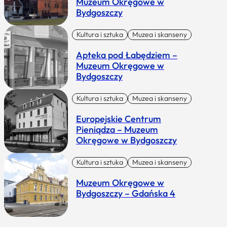
Muzeum Okręgowe w
Bydgoszczy
Kultura i sztuka
Muzea i skanseny
Apteka pod Łabędziem –
Muzeum Okręgowe w
Bydgoszczy
Kultura i sztuka
Muzea i skanseny
Europejskie Centrum
Pieniądza – Muzeum
Okręgowe w Bydgoszczy
Kultura i sztuka
Muzea i skanseny
Muzeum Okręgowe w
Bydgoszczy – Gdańska 4