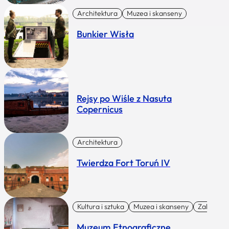
Architektura
Muzea i skanseny
Bunkier Wisła
Rejsy po Wiśle z Nasuta
Copernicus
Architektura
Twierdza Fort Toruń IV
Kultura i sztuka
Muzea i skanseny
Zabytki I 
Muzeum Etnograficzne