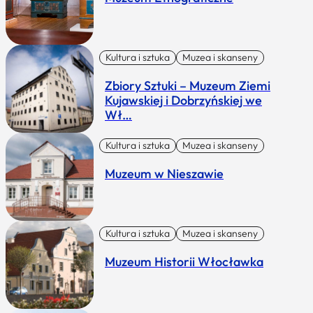
Kultura i sztuka
Muzea i skanseny
Zbiory Sztuki – Muzeum Ziemi
Kujawskiej i Dobrzyńskiej we
Wł…
Kultura i sztuka
Muzea i skanseny
Muzeum w Nieszawie
Kultura i sztuka
Muzea i skanseny
Muzeum Historii Włocławka