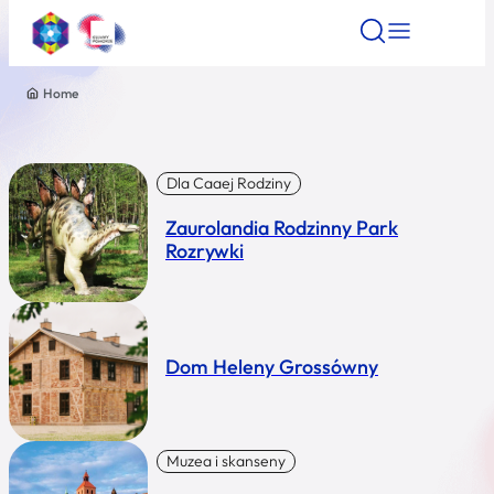
Home
Znajdź atrakcję
Znajdź artykuł
Znajdź wydarze
Znajdź atrakcję
Nazwa atrakcji
Dla Caaej Rodziny
Zaurolandia Rodzinny Park
Miasto
Rozrywki
Kategoria
Dom Heleny Grossówny
Wyszukaj
Muzea i skanseny