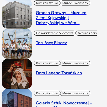
Kultura i sztuka
Muzea i skanseny
Gmach Główny – Muzeum
Ziemi Kujawskiej i
Dobrzyńskiej we Wło…
Doswiadczenia Sportowe
Natura i przygoda
Toruńscy Flisacy
Kultura i sztuka
Muzea i skanseny
Dom Legend Toruńskich
Kultura i sztuka
Muzea i skanseny
Galeria Sztuki Nowoczesnej –