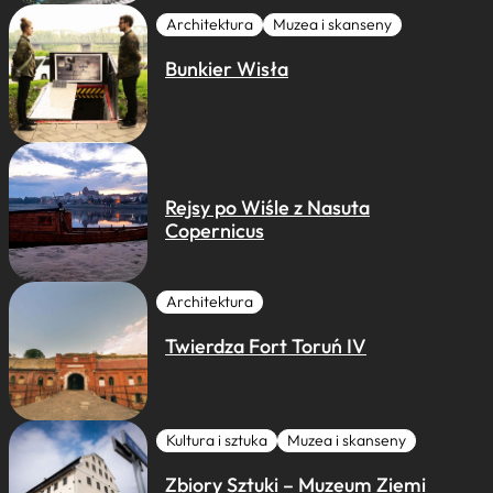
Architektura
Muzea i skanseny
Bunkier Wisła
Rejsy po Wiśle z Nasuta
Copernicus
Architektura
Twierdza Fort Toruń IV
Kultura i sztuka
Muzea i skanseny
Zbiory Sztuki – Muzeum Ziemi