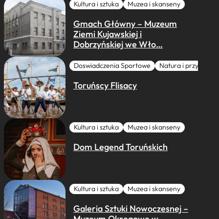
Kultura i sztuka
Muzea i skanseny
Gmach Główny – Muzeum
Ziemi Kujawskiej i
Dobrzyńskiej we Wło…
Doswiadczenia Sportowe
Natura i przygoda
Toruńscy Flisacy
Kultura i sztuka
Muzea i skanseny
Dom Legend Toruńskich
Kultura i sztuka
Muzea i skanseny
Galeria Sztuki Nowoczesnej –
Muzeum Okręgowe w