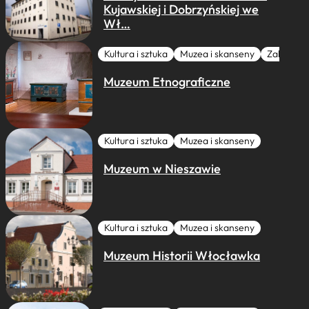
Kujawskiej i Dobrzyńskiej we
Wł…
Kultura i sztuka
Muzea i skanseny
Zabytki I 
Muzeum Etnograficzne
Kultura i sztuka
Muzea i skanseny
Muzeum w Nieszawie
Kultura i sztuka
Muzea i skanseny
Muzeum Historii Włocławka