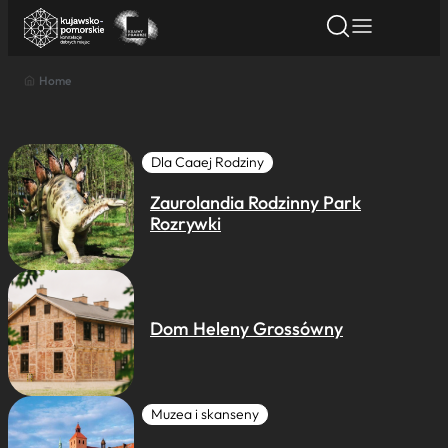
Home
Znajdź atrakcję
Znajdź artykuł
Znajdź wydarze
Znajdź atrakcję
Nazwa atrakcji
Dla Caaej Rodziny
Zaurolandia Rodzinny Park
Miasto
Rozrywki
Kategoria
Dom Heleny Grossówny
Wyszukaj
Muzea i skanseny