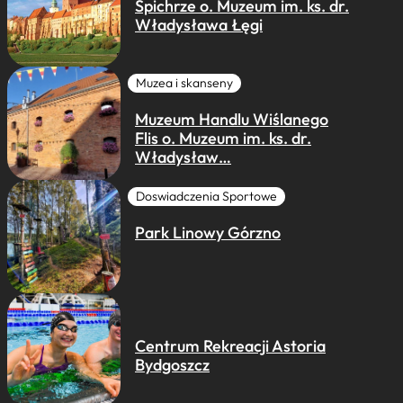
Spichrze o. Muzeum im. ks. dr.
Władysława Łęgi
Muzea i skanseny
Muzeum Handlu Wiślanego
Flis o. Muzeum im. ks. dr.
Władysław…
Doswiadczenia Sportowe
Park Linowy Górzno
Centrum Rekreacji Astoria
Bydgoszcz