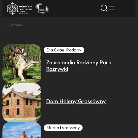
Home
Znajdź atrakcję
Znajdź artykuł
Znajdź wydarze
Znajdź atrakcję
Nazwa atrakcji
Dla Caaej Rodziny
Zaurolandia Rodzinny Park
Miasto
Rozrywki
Kategoria
Dom Heleny Grossówny
Wyszukaj
Muzea i skanseny