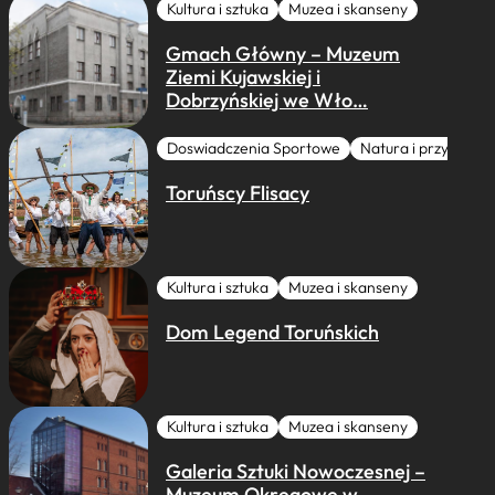
Kultura i sztuka
Muzea i skanseny
Gmach Główny – Muzeum
Ziemi Kujawskiej i
Dobrzyńskiej we Wło…
Doswiadczenia Sportowe
Natura i przygoda
Toruńscy Flisacy
Kultura i sztuka
Muzea i skanseny
Dom Legend Toruńskich
Kultura i sztuka
Muzea i skanseny
Galeria Sztuki Nowoczesnej –
Muzeum Okręgowe w