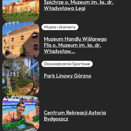
Spichrze o. Muzeum im. ks. dr.
Władysława Łęgi
Muzea i skanseny
Muzeum Handlu Wiślanego
Flis o. Muzeum im. ks. dr.
Władysław…
Doswiadczenia Sportowe
Park Linowy Górzno
Centrum Rekreacji Astoria
Bydgoszcz