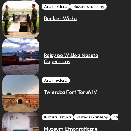
Architektura
Muzea i skanseny
Bunkier Wisła
Rejsy po Wiśle z Nasuta
Copernicus
Architektura
Twierdza Fort Toruń IV
Kultura i sztuka
Muzea i skanseny
Zabytki I 
Muzeum Etnograficzne