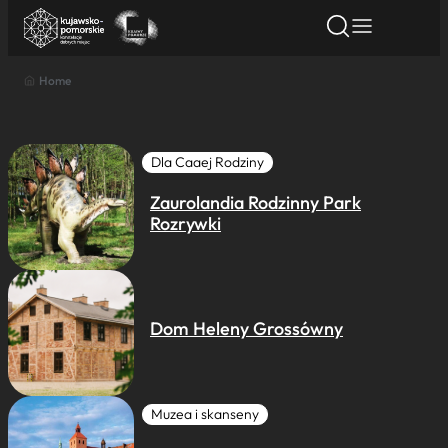
Home
Znajdź atrakcję
Znajdź artykuł
Znajdź wydarze
Znajdź atrakcję
Nazwa atrakcji
Dla Caaej Rodziny
Zaurolandia Rodzinny Park
Miasto
Rozrywki
Kategoria
Dom Heleny Grossówny
Wyszukaj
Muzea i skanseny