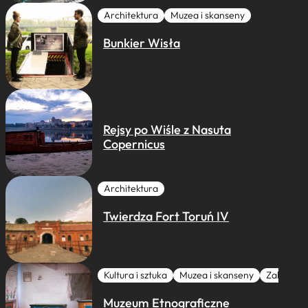
Architektura
Muzea i skanseny
Bunkier Wisła
Rejsy po Wiśle z Nasuta
Copernicus
Architektura
Twierdza Fort Toruń IV
Kultura i sztuka
Muzea i skanseny
Zabytki I 
Muzeum Etnograficzne