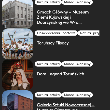
Kultura i sztuka
Muzea i skanseny
Gmach Główny – Muzeum
Ziemi Kujawskiej i
Dobrzyńskiej we Wło…
Doswiadczenia Sportowe
Natura i przygoda
Toruńscy Flisacy
Kultura i sztuka
Muzea i skanseny
Dom Legend Toruńskich
Kultura i sztuka
Muzea i skanseny
Galeria Sztuki Nowoczesnej –
Muzeum Okręgowe w