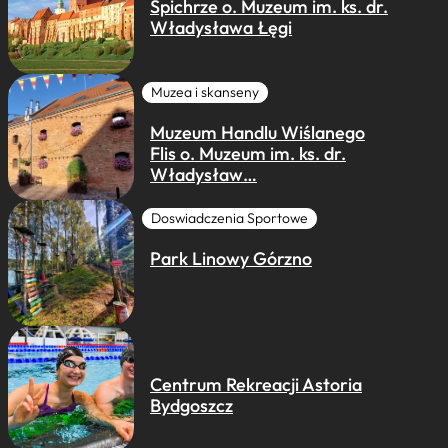
Spichrze o. Muzeum im. ks. dr.
Władysława Łęgi
Muzea i skanseny
Muzeum Handlu Wiślanego
Flis o. Muzeum im. ks. dr.
Władysław…
Doswiadczenia Sportowe
Park Linowy Górzno
Centrum Rekreacji Astoria
Bydgoszcz