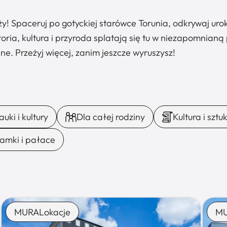
ży! Spaceruj po gotyckiej starówce Torunia, odkrywaj ur
oria, kultura i przyroda splatają się tu w niezapomnianą
ne. Przeżyj więcej, zanim jeszcze wyruszysz!
uki i kultury
Dla całej rodziny
Kultura i sztu
amki i pałace
MURALokacje
MU