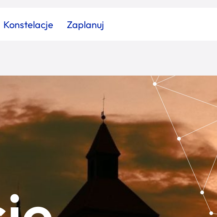
Konstelacje
Zaplanuj
Znajdź atrakcję
Znajdź artykuł
Znajdź wydarzeni
Miasto
Kategoria
je