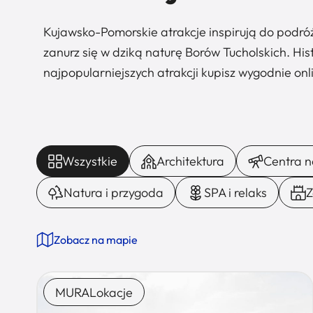
Kujawsko-Pomorskie atrakcje inspirują do podró
zanurz się w dziką naturę Borów Tucholskich. Hist
najpopularniejszych atrakcji kupisz wygodnie onli
Wszystkie
Architektura
Centra na
Natura i przygoda
SPA i relaks
Z
Zobacz na mapie
MURALokacje