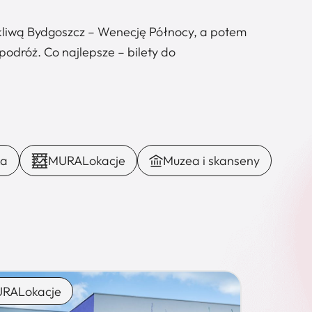
okliwą Bydgoszcz – Wenecję Północy, a potem
 podróż. Co najlepsze – bilety do
ka
MURALokacje
Muzea i skanseny
RALokacje