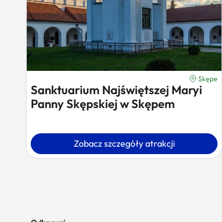
Skępe
Sanktuarium Najświętszej Maryi
Panny Skępskiej w Skępem
Zobacz szczegóły atrakcji