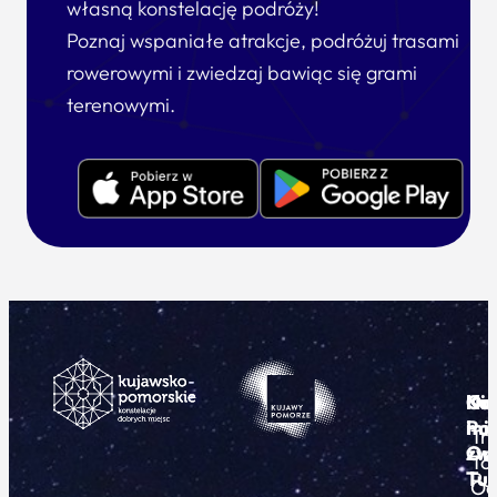
własną konstelację podróży!
Poznaj wspaniałe atrakcje, podróżuj trasami
rowerowymi i zwiedzaj bawiąc się grami
terenowymi.
Ku
Od
Kon
Ni
Po
i
mie
Tr
Or
zwi
To
Tur
Pu
Od