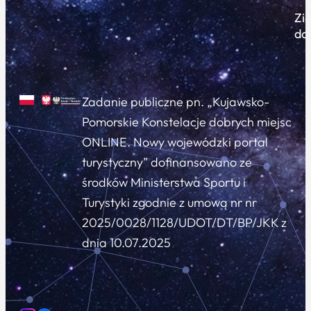
Zi
do
Zadanie publiczne pn. „Kujawsko-
Pomorskie Konstelacje dobrych miejsc
ONLINE. Nowy wojewódzki portal
turystyczny” dofinansowano ze
środków Ministerstwa Sportu i
Turystyki zgodnie z umową nr nr
2025/0028/1128/UDOT/DT/BP/JKK z
dnia 10.07.2025