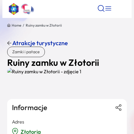
Home
/
Ruiny zamku w Złotorii
Znajdź atrakcję
Znajdź artykuł
Znajdź wydarze
Znajdź atrakcję
Atrakcje turystyczne
Nazwa atrakcji
Zamki i pałace
Ruiny zamku w Złotorii
Miasto
Kategoria
Informacje
Wyszukaj
Adres
Złotoria