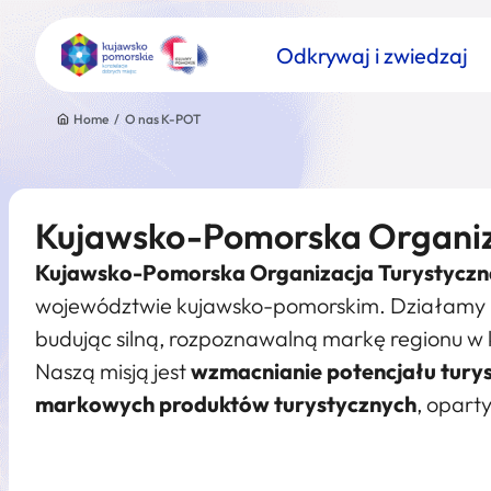
Odkrywaj i zwiedzaj
Home
/
O nas K-POT
Kujawsko-Pomorska Organiz
Znajdź atrakcję
Kujawsko-Pomorska Organizacja Turystyczn
Nazwa atrakcji
województwie kujawsko-pomorskim. Działamy na 
budując silną, rozpoznawalną markę regionu w k
Naszą misją jest
wzmacnianie potencjału turys
markowych produktów turystycznych
, opart