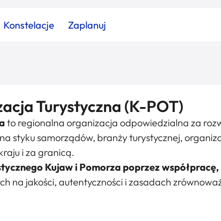
Konstelacje
Zaplanuj
Znajdź atrakcję
Znajdź artykuł
Znajdź wydarzeni
acja Turystyczna (K-POT)
a
to regionalna organizacja odpowiedzialna za rozwó
Miasto
Kategoria
styku samorządów, branży turystycznej, organizacj
raju i za granicą.
tycznego Kujaw i Pomorza poprzez współpracę, s
ych na jakości, autentyczności i zasadach zrównow