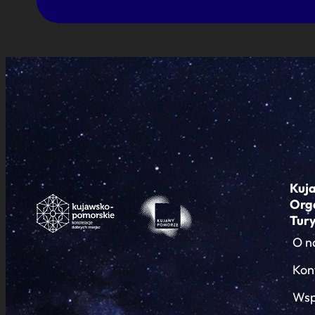
Kuj
Org
Tur
O n
Kon
Wsp