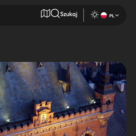
Szukaj
PL
e
Wyszukaj