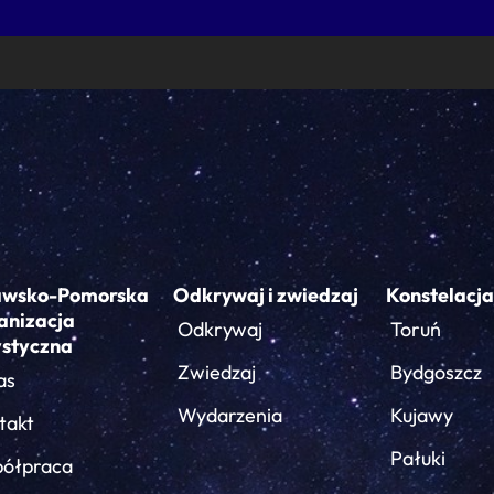
awsko-Pomorska
Odkrywaj i zwiedzaj
Konstelacja
anizacja
Odkrywaj
Toruń
ystyczna
Zwiedzaj
Bydgoszcz
as
Wydarzenia
Kujawy
takt
Pałuki
ółpraca