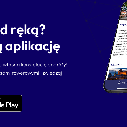
od ręką?
 aplikację
ąc własną konstelację podróży!
asami rowerowymi i zwiedzaj