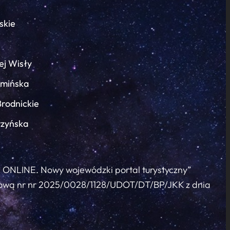
skie
ej Wisły
łmińska
Brodnickie
rzyńska
c ONLINE. Nowy wojewódzki portal turystyczny”
 umową nr nr 2025/0028/1128/UDOT/DT/BP/JKK z dnia