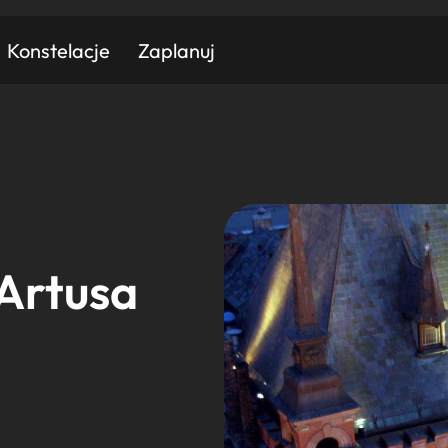
Konstelacje
Zaplanuj
Znajdź atrakcję
Znajdź artykuł
Znajdź wydarzeni
Miasto
Kategoria
Artusa