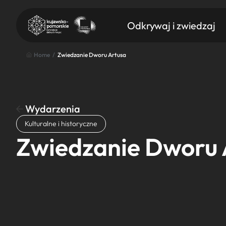
Odkrywaj i zwiedzaj
Home
/
Zwiedzanie Dworu Artusa
Wydarzenia
Znajdź atrakcję
Kulturalne i historyczne
Nazwa atrakcji
Zwiedzanie Dworu 