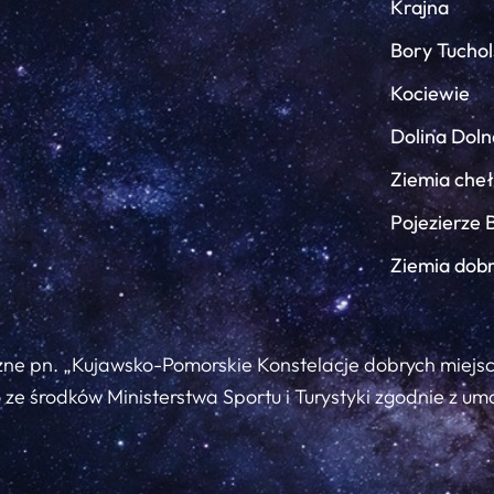
Krajna
Bory Tuchol
Kociewie
Dolina Doln
Ziemia che
Pojezierze 
Ziemia dob
zne pn. „Kujawsko-Pomorskie Konstelacje dobrych miejs
ze środków Ministerstwa Sportu i Turystyki zgodnie z