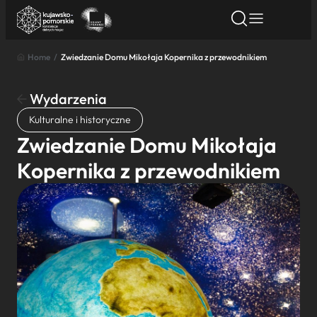
Home
/
Zwiedzanie Domu Mikołaja Kopernika z przewodnikiem
Znajdź atrakcję
Znajdź artykuł
Znajdź wydarze
Znajdź atrakcję
Wydarzenia
Nazwa atrakcji
Kulturalne i historyczne
Zwiedzanie Domu Mikołaja
Miasto
Kopernika z przewodnikiem
Kategoria
Wyszukaj