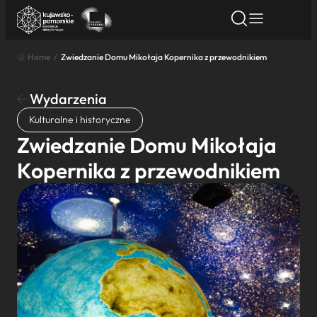
Home
/
Zwiedzanie Domu Mikołaja Kopernika z przewodnikiem
Znajdź atrakcję
Znajdź artykuł
Znajdź wydarze
Znajdź atrakcję
Wydarzenia
Nazwa atrakcji
Kulturalne i historyczne
Zwiedzanie Domu Mikołaja
Miasto
Kopernika z przewodnikiem
Kategoria
Wyszukaj