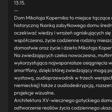
13:15.
—
Dom Mikołaja Kopernika to miejsce łączące 
historyczną tkanką zabytkowego domu śred
oczekiwać wiedzy i wrażeń ogniskujących si
współczesna, życie codzienne rodziny miesz
domostwie oraz życie i dzieło Mikołaja Koper
Na zwiedzających czeka nowoczesna, multim
wykorzystująca najwspanialsze osiągnięcia 
smartfony, dzięki której zwiedzający mogą 
wystawą, audioprzewodnik w trzech wersjach j
niemieckiej) także z audiodeskrypcją, rozsze
projekcje wizualne.
Architektura XV-wiecznego gotyckiego domu i
odtworzenie realiów życia codziennego uka