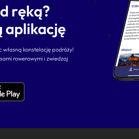
od ręką?
 aplikację
ąc własną konstelację podróży!
asami rowerowymi i zwiedzaj