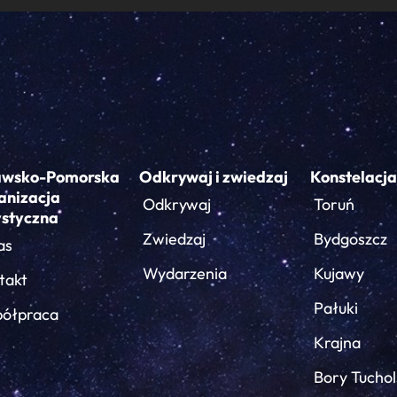
awsko-Pomorska
Odkrywaj i zwiedzaj
Konstelacja
anizacja
Odkrywaj
Toruń
ystyczna
Zwiedzaj
Bydgoszcz
as
Wydarzenia
Kujawy
takt
Pałuki
ółpraca
Krajna
Bory Tuchol