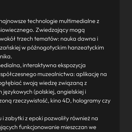
najnowsze technologie multimedialne z
niowiecznego. Zwiedzający mogą
ę wokół trzech tematów: nauka dawna i
czańskiej w późnogotyckim hanzeatyckim
nika.
edialna, interaktywna ekspozycja
współczesnego muzealnictwa: aplikację na
pogłębiać swoją wiedzę związaną z
ęzykowych (polskiej, angielskiej i
rzoną rzeczywistość, kino 4D, hologramy czy
 zabytki z epoki pozwoliły również na
zujących funkcjonowanie mieszczan we