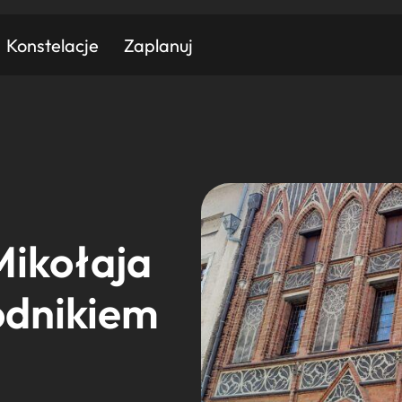
Konstelacje
Zaplanuj
Znajdź atrakcję
Znajdź artykuł
Znajdź wydarzeni
Miasto
Kategoria
ikołaja
odnikiem