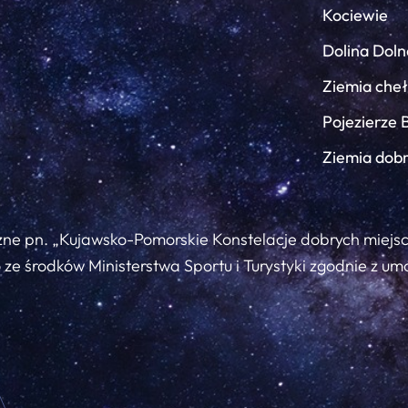
Kociewie
Dolina Doln
Ziemia che
Pojezierze 
Ziemia dob
zne pn. „Kujawsko-Pomorskie Konstelacje dobrych miejs
ze środków Ministerstwa Sportu i Turystyki zgodnie z