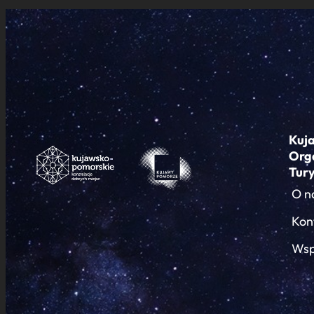
Kuj
Org
Tur
O n
Kon
Wsp