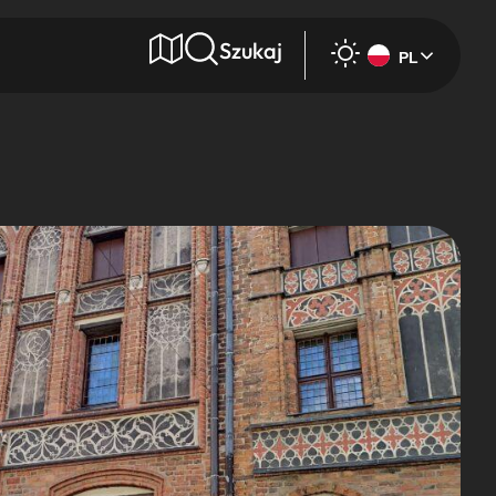
Szukaj
PL
e
Wyszukaj