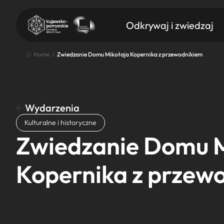
Odkrywaj i zwiedzaj
Home
/
Zwiedzanie Domu Mikołaja Kopernika z przewodnikiem
Wydarzenia
Znajdź atrakcję
Kulturalne i historyczne
Nazwa atrakcji
Zwiedzanie Domu M
Kopernika z przew