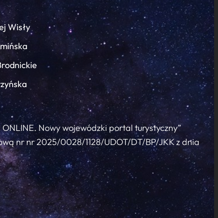
ej Wisły
łmińska
Brodnickie
rzyńska
c ONLINE. Nowy wojewódzki portal turystyczny”
 umową nr nr 2025/0028/1128/UDOT/DT/BP/JKK z dnia