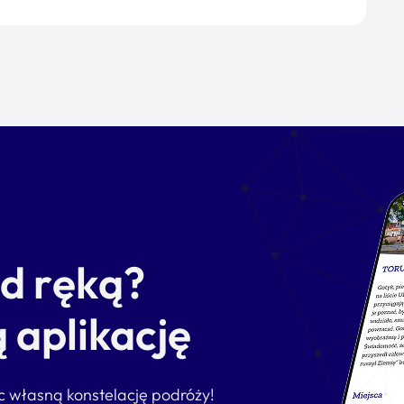
od ręką?
 aplikację
ąc własną konstelację podróży!