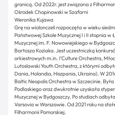
granicą. Od 2022r. jest związana z Filharm
Ośrodek Chopinowski w Szafarni
Weronika Kujawa
Grę na wiolonczeli rozpoczęła w wieku siedmi
Państwowej Szkole Muzycznej I i II stopnia 
Muzycznej im. F. Nowowiejskiego w Bydgoszczy
Bartosza Koziaka. Jest uczestniczką konkursó
orkiestrowych m.in. I’Culture Orchestra, Mło
Lutoslawski Youth Orchestra, z którymi odbył
Dania, Holandia, Hiszpania, Ukraina). W 201
Baltic Neopolis Orchestra w Szczecinie. By
Podlaskiego oraz dwukrotnie uzyskała styp
Muzycznej w Bydgoszczy. Po studiach odbyła
Varsovia w Warszawie. Od 2021 roku na stałe
Filharmonii Pomorskiej.