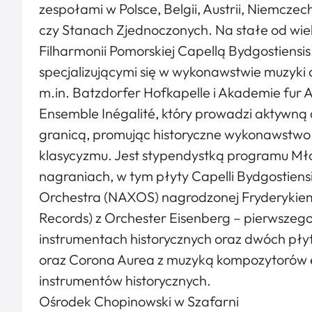
zespołami w Polsce, Belgii, Austrii, Niemczec
czy Stanach Zjednoczonych. Na stałe od wiel
Filharmonii Pomorskiej Capellą Bydgostiensi
specjalizującymi się w wykonawstwie muzyki 
m.in. Batzdorfer Hofkapelle i Akademie fur Al
Ensemble Inégalité, który prowadzi aktywną 
granicą, promując historyczne wykonawstwo
klasycyzmu. Jest stypendystką programu Mło
nagraniach, w tym płyty Capelli Bydgostien
Orchestra (NAXOS) nagrodzonej Fryderykiem
Records) z Orchester Eisenberg – pierwszeg
instrumentach historycznych oraz dwóch płyt
oraz Corona Aurea z muzyką kompozytorów 
instrumentów historycznych.
Ośrodek Chopinowski w Szafarni