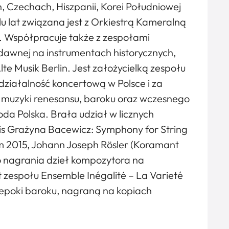
h, Czechach, Hiszpanii, Korei Południowej
u lat związana jest z Orkiestrą Kameralną
s. Współpracuje także z zespołami
dawnej na instrumentach historycznych,
te Musik Berlin. Jest założycielką zespołu
działalność koncertową w Polsce i za
 muzyki renesansu, baroku oraz wczesnego
da Polska. Brała udział w licznych
sis Grażyna Bacewicz: Symphony for String
 2015, Johann Joseph Rösler (Koramant
o nagrania dzieł kompozytora na
 zespołu Ensemble Inégalité – La Varieté
epoki baroku, nagraną na kopiach