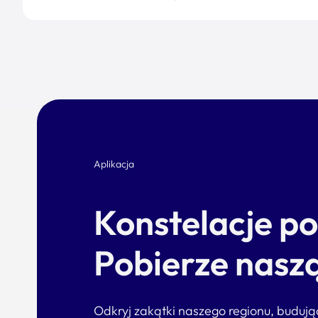
Aplikacja
Konstelacje p
Pobierze naszą
Odkryj zakątki naszego regionu, buduj