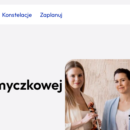
Konstelacje
Zaplanuj
Znajdź atrakcję
Znajdź artykuł
Znajdź wydarzeni
Miasto
Kategoria
myczkowej