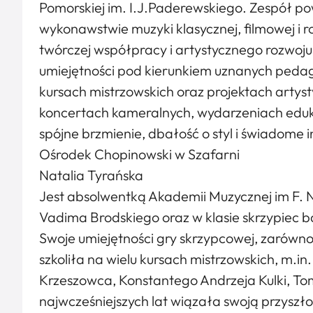
Pomorskiej im. I.J.Paderewskiego. Zespół pows
wykonawstwie muzyki klasycznej, filmowej i ro
twórczej współpracy i artystycznego rozwoju
umiejętności pod kierunkiem uznanych pedag
kursach mistrzowskich oraz projektach artys
koncertach kameralnych, wydarzeniach eduka
spójne brzmienie, dbałość o styl i świadome
Ośrodek Chopinowski w Szafarni
Natalia Tyrańska
Jest absolwentką Akademii Muzycznej im F. N
Vadima Brodskiego oraz w klasie skrzypiec 
Swoje umiejętności gry skrzypcowej, zarówno s
szkoliła na wielu kursach mistrzowskich, m.in
Krzeszowca, Konstantego Andrzeja Kulki, T
najwcześniejszych lat wiązała swoją przyszło