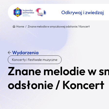
Odkrywaj i zwiedzaj
Home
/
Znane melodie w smyczkowej odsłonie / Koncert
Wydarzenia
Znajdź atrakcję
Koncerty i festiwale muzyczne
Nazwa atrakcji
Znane melodie w s
odsłonie / Koncert