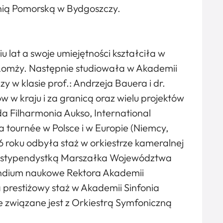
onią Pomorską w Bydgoszczy.
u lat a swoje umiejętności kształciła w
w Łomży. Następnie studiowała w Akademii
 w klasie prof.: Andrzeja Bauera i dr.
w w kraju i za granicą oraz wielu projektów
da Filharmonia Aukso, International
a tournée w Polsce i w Europie (Niemcy,
6 roku odbyła staż w orkiestrze kameralnej
ła stypendystką Marszałka Województwa
endium naukowe Rektora Akademii
 prestiżowy staż w Akademii Sinfonia
 związane jest z Orkiestrą Symfoniczną